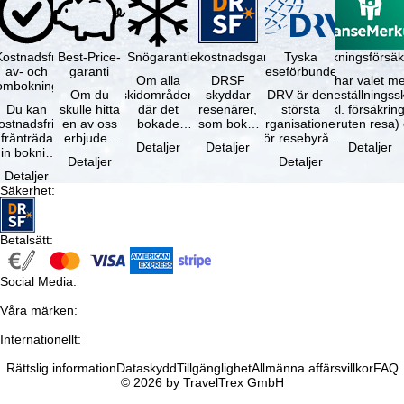
Kostnadsfri
Best-Price-
Snögaranti
Resekostnadsgaranti
Tyska
Avbokningsförsäk
av- och
garanti
reseförbundet
Om alla
DRSF
Du har valet me
ombokning
Om du
skidområden
skyddar
DRV är den
avbeställningss
Du kan
skulle hitta
där det
resenärer,
största
(inkl. försäkrin
ostnadsfritt
en av oss
bokade
som bokat
organisationen
avbruten resa)
frånträda
erbjuden
liftkortet
en
för resebyråer
…
Detaljer
Detaljer
Detaljer
in bokning
resa – med
gäller –
paketresa
och
Detaljer
Detaljer
inom 5
samma
skidområdets
eller
researrangörer
Detaljer
dagar efter
tillgång och
högsta …
förbundna
i Tyskland. …
Säkerhet
:
…
inkluderade
resetjänster
…
hos en …
Betalsätt
:
Social Media
:
Våra märken
:
Internationellt
:
Rättslig information
Dataskydd
Tillgänglighet
Allmänna affärsvillkor
FAQ
© 2026 by TravelTrex GmbH