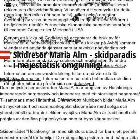
Skidområde
Längdskidåkning
analys, individuella produktrekommendationer, individualiserad
reklam och räckviddsmätning. Vi behöver ditt samtycke för detta
(som kan återkallas när som helst), vilket också omfattar
Väder
Last-Minute & Deals
överföring av vissa personuppgifter till tredjepartsleverantörer i
tredjeländer utanför Europeiska ekonomiska samarbetsområdet,
till exempel Google eller Microsoft i USA.
Genom att klicka på
Godkänn
så accepterar du bruk av för
S
Österrike
Hochkönig
Maria Alm
funktionen ej nödvändiga cookies. Om du klickar på
Avböj
kommer
vi endast att använda tjänster som är tekniskt nödvändiga och
Skidresor
Maria Alm - skidparadis
som krävs för att uppfylla avtalet.
t
Mer information om bruk av cookies och möjligheten av ändra
i majestätisk omgivning!
dina inställningar hittar du i vår information om
Cookies-Policy
.
a
Information om ansvarsfördelning hittar du på vår sida för
r
rättslig information
. Information om hur data behandlas och dina
Maria Alm
rättigheter hittar du på vår sida om
dataskydd
.
Den omtyckta semesterorten Maria Alm är omgiven av Hochkönigs
t
imponerande bergmassiv och imponerar med ett storslaget panorama!
Godkänn
Tillsammans med Hinterthal, Dienten och Mühlbach bildar Maria Alm
s
ett mycket stort och sammankopplat skidområde med soliga och
ytterst snösäkra branter. Bilden av själva Maria Alm är traditionell och
i
präglas av den fina pilgrimskyrkan som är byns kännetecken.
d
Skidområdet "Hochkönig" är, med sitt stora utbud för barn, ett perfekt
semesterresmål för familjer. De mångsidiga pisterna med många lätta