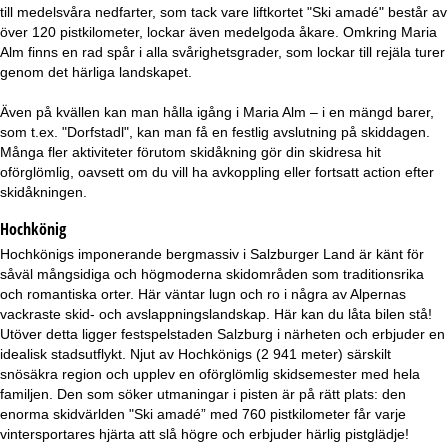
a
till medelsvåra nedfarter, som tack vare liftkortet "Ski amadé" består av
över 120 pistkilometer, lockar även medelgoda åkare. Omkring Maria
Alm finns en rad spår i alla svårighetsgrader, som lockar till rejäla turer
genom det härliga landskapet.
Även på kvällen kan man hålla igång i Maria Alm – i en mängd barer,
som t.ex. "Dorfstadl", kan man få en festlig avslutning på skiddagen.
Många fler aktiviteter förutom skidåkning gör din skidresa hit
oförglömlig, oavsett om du vill ha avkoppling eller fortsatt action efter
skidåkningen.
Hochkönig
Hochkönigs imponerande bergmassiv i Salzburger Land är känt för
såväl mångsidiga och högmoderna skidområden som traditionsrika
och romantiska orter. Här väntar lugn och ro i några av Alpernas
vackraste skid- och avslappningslandskap. Här kan du låta bilen stå!
Utöver detta ligger festspelstaden Salzburg i närheten och erbjuder en
idealisk stadsutflykt. Njut av Hochkönigs (2 941 meter) särskilt
snösäkra region och upplev en oförglömlig skidsemester med hela
familjen. Den som söker utmaningar i pisten är på rätt plats: den
enorma skidvärlden "Ski amadé” med 760 pistkilometer får varje
vintersportares hjärta att slå högre och erbjuder härlig pistglädje!