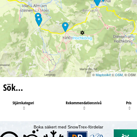
10
©
Maptoolkit
©
OSM
, © OSM
Sök…
Stjärnkategori
Rekommendationsnivå
Pris
Boka säkert med SnowTrex-fördelar