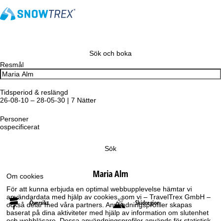
Sök och boka
Resmål
Tidsperiod & reslängd
26-08-10 – 28-05-30 | 7 Nätter
Personer
ospecificerat
Sök
Maria Alm
Om cookies
För att kunna erbjuda en optimal webbupplevelse hämtar vi
användardata med hjälp av cookies, som vi – TravelTrex GmbH –
Översikt
Skidregion
också delar med våra partners. Användningsprofiler skapas
baserat på dina aktiviteter med hjälp av information om slutenhet
och webbläsare. Dessa användningsprofiler används för statistisk