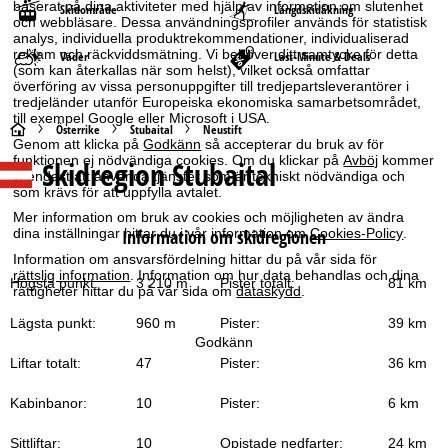
baserat på dina aktiviteter med hjälp av information om slutenhet
Skidområde
Längdskidåkning
och webbläsare. Dessa användningsprofiler används för statistisk
analys, individuella produktrekommendationer, individualiserad
reklam och räckviddsmätning. Vi behöver ditt samtycke för detta
Väder
Last-Minute & Deals
(som kan återkallas när som helst), vilket också omfattar
överföring av vissa personuppgifter till tredjepartsleverantörer i
tredjeländer utanför Europeiska ekonomiska samarbetsområdet,
till exempel Google eller Microsoft i USA.
S
Österrike
Stubaital
Neustift
Genom att klicka på
Godkänn
så accepterar du bruk av för
funktionen ej nödvändiga cookies. Om du klickar på
Avböj
kommer
Skidregion Stubaital
t
vi endast att använda tjänster som är tekniskt nödvändiga och
som krävs för att uppfylla avtalet.
a
Mer information om bruk av cookies och möjligheten av ändra
dina inställningar hittar du i vår information om
Cookies-Policy
.
Information om skidregionen
r
Information om ansvarsfördelning hittar du på vår sida för
rättslig information
. Information om hur data behandlas och dina
Högsta punkt:
3 210 m
Pister totalt:
81 km
rättigheter hittar du på vår sida om
dataskydd
.
t
Lägsta punkt:
960 m
Pister:
39 km
s
Godkänn
Liftar totalt:
47
Pister:
36 km
i
Kabinbanor:
10
Pister:
6 km
d
Sittliftar:
10
Opistade nedfarter:
24 km