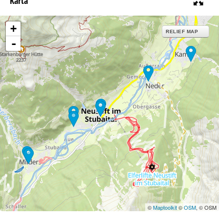
Karta
+
RELIEF MAP
-
©
Maptoolkit
©
OSM
, © OSM