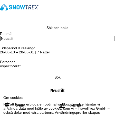
Sök och boka
Resmål
Tidsperiod & reslängd
26-08-10 – 28-05-31 | 7 Nätter
Personer
ospecificerat
Sök
Neustift
Om cookies
För att kunna erbjuda en optimal webbupplevelse hämtar vi
Översikt
Skidregion
användardata med hjälp av cookies, som vi – TravelTrex GmbH –
också delar med våra partners. Användningsprofiler skapas