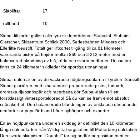
a
Släpliftar:
17
rullband:
10
Stubai-liftkortet gäller i alla fyra skidområdena i Stubaital: Stubaier
Gletscher, Skizentrum Schlick 2000, Serlesbahnen Mieders och
Elferlifte Neustift. Totalt ger liftkortet tillgång till ca 81 kilometer
varierande pister på höjder mellan 960 och 3 212 meter med en
balanserad blandning av blå, röda och svarta nedfarter. Dessutom
finns ca 24 kilometer skidleder för sportiga utmaningar.
Stubai-dalen är en av de vackraste högbergsdalarna i Tyrolen. Särskilt
Stubai-glaciären med sina utmärkt preparerade pister, funpark,
drömska djupsnöspår och racerbana gör Stubai-dalen till ett
förstklassigt vintersporteldorado! Så du kan se fram emot absolut
snösäkerhet! Den balanserade blandningen av enkla och utmanande
nedfarter är populär bland både nybörjare och experter.
En av höjdpunkterna under en skiddag är definitivt den 10 kilometer
långa dalnedfarten från Wildspitz bergstation till Mutterberg dalstation.
Den svarta skidpisten "Daunhill" tar sig nedför bergssidan med en