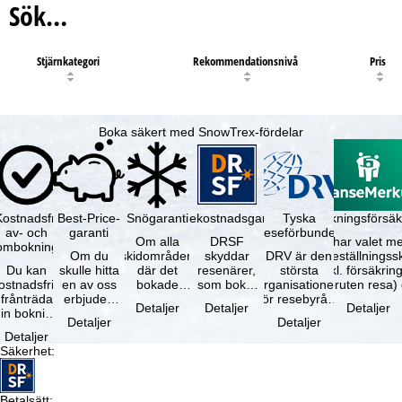
Sök…
Stjärnkategori
Rekommendationsnivå
Pris
Boka säkert med SnowTrex-fördelar
Kostnadsfri
Best-Price-
Snögaranti
Resekostnadsgaranti
Tyska
Avbokningsförsäk
av- och
garanti
reseförbundet
Om alla
DRSF
Du har valet me
ombokning
Om du
skidområden
skyddar
DRV är den
avbeställningss
Du kan
skulle hitta
där det
resenärer,
största
(inkl. försäkrin
ostnadsfritt
en av oss
bokade
som bokat
organisationen
avbruten resa)
frånträda
erbjuden
liftkortet
en
för resebyråer
…
Detaljer
Detaljer
Detaljer
in bokning
resa – med
gäller –
paketresa
och
Detaljer
Detaljer
inom 5
samma
skidområdets
eller
researrangörer
Detaljer
dagar efter
tillgång och
högsta …
förbundna
i Tyskland. …
Säkerhet
:
…
inkluderade
resetjänster
…
hos en …
Betalsätt
: