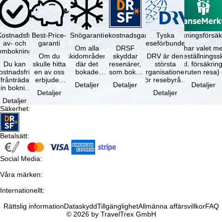
Kostnadsfri
Best-Price-
Snögaranti
Resekostnadsgaranti
Tyska
Avbokningsförsäk
av- och
garanti
reseförbundet
Om alla
DRSF
Du har valet me
ombokning
Om du
skidområden
skyddar
DRV är den
avbeställningss
Du kan
skulle hitta
där det
resenärer,
största
(inkl. försäkrin
ostnadsfritt
en av oss
bokade
som bokat
organisationen
avbruten resa)
frånträda
erbjuden
liftkortet
en
för resebyråer
…
Detaljer
Detaljer
Detaljer
in bokning
resa – med
gäller –
paketresa
och
Detaljer
Detaljer
inom 5
samma
skidområdets
eller
researrangörer
Detaljer
dagar efter
tillgång och
högsta …
förbundna
i Tyskland. …
Säkerhet
:
…
inkluderade
resetjänster
…
hos en …
Betalsätt
:
Social Media
:
Våra märken
:
Internationellt
:
Rättslig information
Dataskydd
Tillgänglighet
Allmänna affärsvillkor
FAQ
© 2026 by TravelTrex GmbH