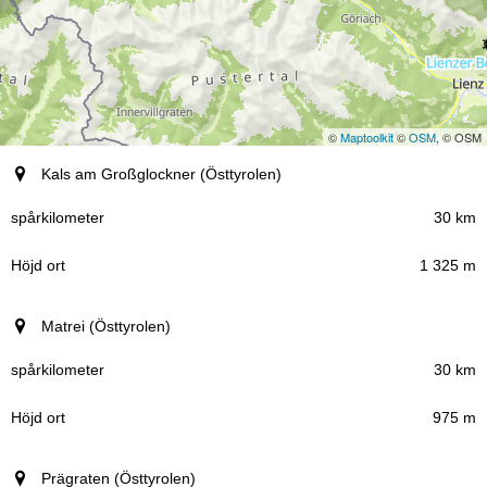
©
Maptoolkit
©
OSM
, © OSM
Ort (region)
Kals am Großglockner (Östtyrolen)
spårkilometer
30 km
1 325 m
Höjd ort
Matrei (Östtyrolen)
30 km
975 m
Prägraten (Östtyrolen)