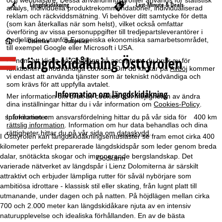
Längdskidåkning
Last-Minute & Deals
analys, individuella produktrekommendationer, individualiserad
reklam och räckviddsmätning. Vi behöver ditt samtycke för detta
(som kan återkallas när som helst), vilket också omfattar
överföring av vissa personuppgifter till tredjepartsleverantörer i
tredjeländer utanför Europeiska ekonomiska samarbetsområdet,
S
Österrike
Östtyrolen
till exempel Google eller Microsoft i USA.
Längdskidåkning Östtyrolen
Genom att klicka på
Godkänn
så accepterar du bruk av för
t
funktionen ej nödvändiga cookies. Om du klickar på
Avböj
kommer
vi endast att använda tjänster som är tekniskt nödvändiga och
a
som krävs för att uppfylla avtalet.
Information om längdskidåkning
Mer information om bruk av cookies och möjligheten av ändra
r
dina inställningar hittar du i vår information om
Cookies-Policy
.
spårkilometer:
400 km
Information om ansvarsfördelning hittar du på vår sida för
t
rättslig information
. Information om hur data behandlas och dina
rättigheter hittar du på vår sida om
dataskydd
.
I Östtyrolen kan längdskidåkningsentusiaster se fram emot cirka 400
s
kilometer perfekt preparerade längdskidspår som leder genom breda
dalar, snötäckta skogar och imponerande bergslandskap. Det
Godkänn
i
varierade nätverket av längdspår i Lienz Dolomiterna är särskilt
attraktivt och erbjuder lämpliga rutter för såväl nybörjare som
d
ambitiösa idrottare - klassisk stil eller skating, från lugnt platt till
utmanande, under dagen och på natten. På höjdlägen mellan cirka
a
700 och 2.000 meter kan längdskidåkare njuta av en intensiv
naturupplevelse och idealiska förhållanden. En av de bästa