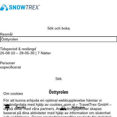
Sök och boka
Resmål
Tidsperiod & reslängd
26-08-10 – 28-05-30 | 7 Nätter
Personer
ospecificerat
Sök
Östtyrolen
Om cookies
För att kunna erbjuda en optimal webbupplevelse hämtar vi
användardata med hjälp av cookies, som vi – TravelTrex GmbH –
Översikt
Skidregion
också delar med våra partners. Användningsprofiler skapas
baserat på dina aktiviteter med hjälp av information om slutenhet
och webbläsare. Dessa användningsprofiler används för statistisk