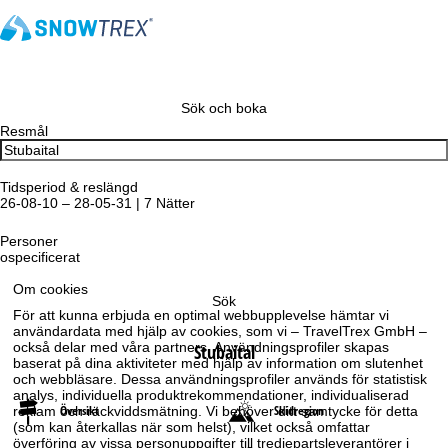
Sök och boka
Resmål
Tidsperiod & reslängd
26-08-10 – 28-05-31 | 7 Nätter
Personer
ospecificerat
Om cookies
Sök
För att kunna erbjuda en optimal webbupplevelse hämtar vi
användardata med hjälp av cookies, som vi – TravelTrex GmbH –
också delar med våra partners. Användningsprofiler skapas
Stubaital
baserat på dina aktiviteter med hjälp av information om slutenhet
och webbläsare. Dessa användningsprofiler används för statistisk
analys, individuella produktrekommendationer, individualiserad
Översikt
Skidregion
reklam och räckviddsmätning. Vi behöver ditt samtycke för detta
(som kan återkallas när som helst), vilket också omfattar
överföring av vissa personuppgifter till tredjepartsleverantörer i