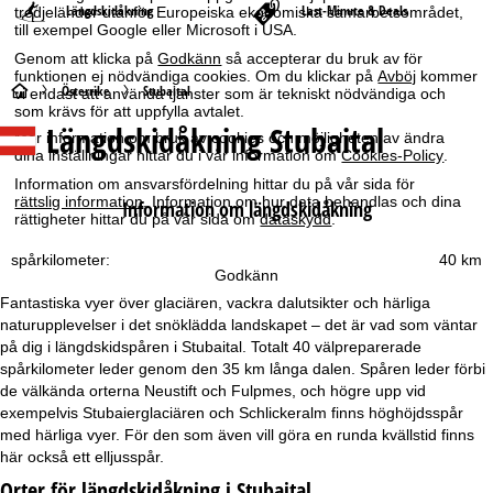
Längdskidåkning
Last-Minute & Deals
tredjeländer utanför Europeiska ekonomiska samarbetsområdet,
till exempel Google eller Microsoft i USA.
Genom att klicka på
Godkänn
så accepterar du bruk av för
funktionen ej nödvändiga cookies. Om du klickar på
Avböj
kommer
S
Österrike
Stubaital
vi endast att använda tjänster som är tekniskt nödvändiga och
som krävs för att uppfylla avtalet.
Längdskidåkning Stubaital
t
Mer information om bruk av cookies och möjligheten av ändra
dina inställningar hittar du i vår information om
Cookies-Policy
.
a
Information om ansvarsfördelning hittar du på vår sida för
rättslig information
. Information om hur data behandlas och dina
Information om längdskidåkning
rättigheter hittar du på vår sida om
dataskydd
.
r
spårkilometer:
40 km
t
Godkänn
Fantastiska vyer över glaciären, vackra dalutsikter och härliga
s
naturupplevelser i det snöklädda landskapet – det är vad som väntar
på dig i längdskidspåren i Stubaital. Totalt 40 välpreparerade
i
spårkilometer leder genom den 35 km långa dalen. Spåren leder förbi
de välkända orterna Neustift och Fulpmes, och högre upp vid
d
exempelvis Stubaierglaciären och Schlickeralm finns höghöjdsspår
med härliga vyer. För den som även vill göra en runda kvällstid finns
a
här också ett elljusspår.
Orter för längdskidåkning i Stubaital