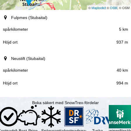
©
Maptoolkit
©
OSM
, © OSM
Ort (region)
Fulpmes (Stubaital)
spårkilometer
5 km
937 m
Höjd ort
Neustift (Stubaital)
40 km
994 m
Boka säkert med SnowTrex-fördelar
Kostnadsfri
Best-Price-
Snögaranti
Resekostnadsgaranti
Tyska
Avbokningsförsäk