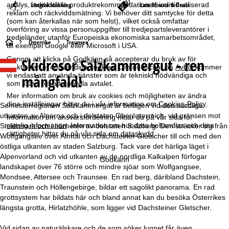
analys, individuella produktrekommendationer, individualiserad
Längdskidåkning
Last-Minute & Deals
reklam och räckviddsmätning. Vi behöver ditt samtycke för detta
(som kan återkallas när som helst), vilket också omfattar
överföring av vissa personuppgifter till tredjepartsleverantörer i
tredjeländer utanför Europeiska ekonomiska samarbetsområdet,
S
Österrike
Traunsee
till exempel Google eller Microsoft i USA.
Skidresor Salzkammergut - ren
Genom att klicka på
Godkänn
så accepterar du bruk av för
t
funktionen ej nödvändiga cookies. Om du klickar på
Avböj
kommer
mångfald!
vi endast att använda tjänster som är tekniskt nödvändiga och
a
som krävs för att uppfylla avtalet.
Mer information om bruk av cookies och möjligheten av ändra
dina inställningar hittar du i vår information om
Cookies-Policy
.
r
Semesterregionen Salzkammergut är belägen vid den nordliga
utkanten av Alperna och i delstaten Oberösterreich, vid gränsen mot
Information om ansvarsfördelning hittar du på vår sida för
t
rättslig information
. Information om hur data behandlas och dina
Steiermark och i närheten av delstaten Salzburg. Den sträcker sig från
rättigheter hittar du på vår sida om
dataskydd
.
Wolfgangsee över Almtal och Dachsteiner Gletscher till och med den
östliga utkanten av staden Salzburg. Tack vare det härliga läget i
s
Alpenvorland och vid utkanten av de nordliga Kalkalpen förfogar
Godkänn
landskapet över 76 större och mindre sjöar som Wolfgangsee,
i
Mondsee, Attersee och Traunsee. En rad berg, däribland Dachstein,
Traunstein och Höllengebirge, bildar ett sagolikt panorama. En rad
d
grottsystem har bildats här och bland annat kan du besöka Österrikes
längsta grotta, Hirlatzhöhle, som ligger vid Dachsteiner Gletscher.
a
Vid sidan av naturälskare och de som söker lugnet får även