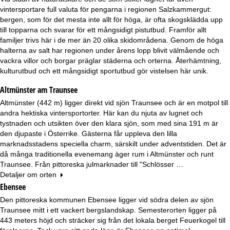
vintersportare full valuta för pengarna i regionen Salzkammergut:
bergen, som för det mesta inte allt för höga, är ofta skogsklädda upp
till topparna och svarar för ett mångsidigt pistutbud. Framför allt
familjer trivs här i de mer än 20 olika skidområdena. Genom de höga
halterna av salt har regionen under årens lopp blivit välmående och
vackra villor och borgar präglar städerna och orterna. Återhämtning,
kulturutbud och ett mångsidigt sportutbud gör vistelsen här unik.
Altmünster am Traunsee
Altmünster (442 m) ligger direkt vid sjön Traunsee och är en motpol till
andra hektiska vintersportorter. Här kan du njuta av lugnet och
tystnaden och utsikten över den klara sjön, som med sina 191 m är
den djupaste i Österrike. Gästerna får uppleva den lilla
marknadsstadens speciella charm, särskilt under adventstiden. Det är
då många traditionella evenemang äger rum i Altmünster och runt
Traunsee. Från pittoreska julmarknader till "Schlösser …
Detaljer om orten
Ebensee
Den pittoreska kommunen Ebensee ligger vid södra delen av sjön
Traunsee mitt i ett vackert bergslandskap. Semesterorten ligger på
443 meters höjd och sträcker sig från det lokala berget Feuerkogel till