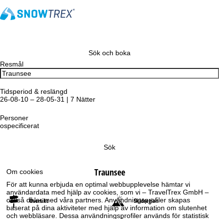
Sök och boka
Resmål
Tidsperiod & reslängd
26-08-10 – 28-05-31 | 7 Nätter
Personer
ospecificerat
Sök
Traunsee
Om cookies
För att kunna erbjuda en optimal webbupplevelse hämtar vi
användardata med hjälp av cookies, som vi – TravelTrex GmbH –
också delar med våra partners. Användningsprofiler skapas
Översikt
Skidregion
baserat på dina aktiviteter med hjälp av information om slutenhet
och webbläsare. Dessa användningsprofiler används för statistisk