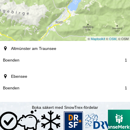
©
Maptoolkit
©
OSM
, © OSM
ort
Altmünster am Traunsee
Boenden
1
Ebensee
1
Boka säkert med SnowTrex-fördelar