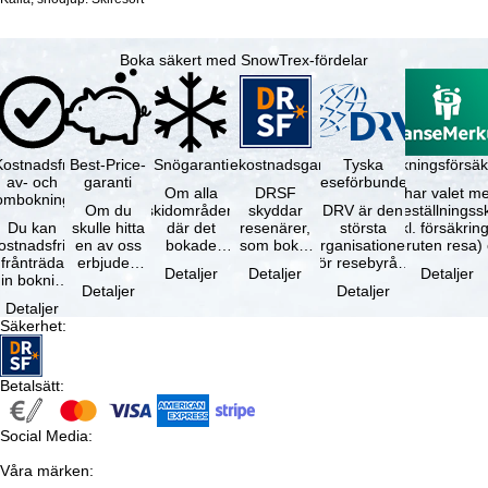
Boka säkert med SnowTrex-fördelar
Kostnadsfri
Best-Price-
Snögaranti
Resekostnadsgaranti
Tyska
Avbokningsförsäk
av- och
garanti
reseförbundet
Om alla
DRSF
Du har valet me
ombokning
Om du
skidområden
skyddar
DRV är den
avbeställningss
Du kan
skulle hitta
där det
resenärer,
största
(inkl. försäkrin
ostnadsfritt
en av oss
bokade
som bokat
organisationen
avbruten resa)
frånträda
erbjuden
liftkortet
en
för resebyråer
…
Detaljer
Detaljer
Detaljer
in bokning
resa – med
gäller –
paketresa
och
Detaljer
Detaljer
inom 5
samma
skidområdets
eller
researrangörer
Detaljer
dagar efter
tillgång och
högsta …
förbundna
i Tyskland. …
Säkerhet
:
…
inkluderade
resetjänster
…
hos en …
Betalsätt
:
Social Media
:
Våra märken
: