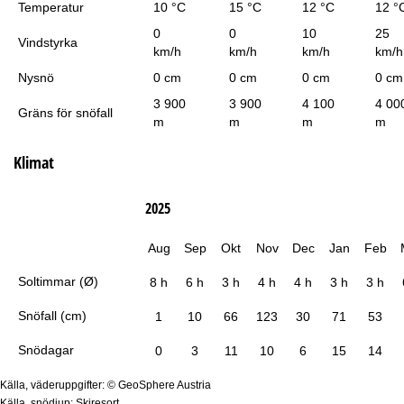
Temperatur
10 °C
15 °C
12 °C
12 °
0
0
10
25
Vindstyrka
km/h
km/h
km/h
km/h
Nysnö
0 cm
0 cm
0 cm
0 cm
3 900
3 900
4 100
4 00
Gräns för snöfall
m
m
m
m
Klimat
2025
Aug
Sep
Okt
Nov
Dec
Jan
Feb
Soltimmar (Ø)
8 h
6 h
3 h
4 h
4 h
3 h
3 h
Snöfall (cm)
1
10
66
123
30
71
53
Snödagar
0
3
11
10
6
15
14
Källa, väderuppgifter: © GeoSphere Austria
Källa, snödjup: Skiresort