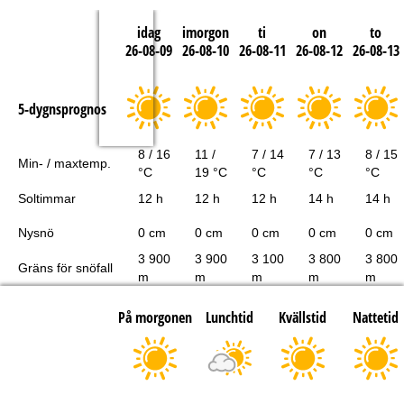
idag
imorgon
ti
on
to
26-08-09
26-08-10
26-08-11
26-08-12
26-08-13
5-dygnsprognos
8 / 16
11 /
7 / 14
7 / 13
8 / 15
Min- / maxtemp.
°C
19 °C
°C
°C
°C
Soltimmar
12 h
12 h
12 h
14 h
14 h
Nysnö
0 cm
0 cm
0 cm
0 cm
0 cm
3 900
3 900
3 100
3 800
3 800
Gräns för snöfall
m
m
m
m
m
På morgonen
Lunchtid
Kvällstid
Nattetid