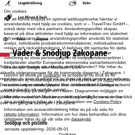
Längdskidåkning
Väder
Om cookies
Last-Minute & Deals
För att kunna erbjuda en optimal webbupplevelse hämtar vi
användardata med hjälp av cookies, som vi – TravelTrex GmbH –
också delar med våra partners. Användningsprofiler skapas
baserat på dina aktiviteter med hjälp av information om slutenhet
och webbläsare. Dessa användningsprofiler används för statistisk
S
Polen
Zakopane
analys, individuella produktrekommendationer, individualiserad
reklam och räckviddsmätning. Vi behöver ditt samtycke för detta
Väder & Snödjup Zakopane
t
(som kan återkallas när som helst), vilket också omfattar
överföring av vissa personuppgifter till tredjepartsleverantörer i
tredjeländer utanför Europeiska ekonomiska samarbetsområdet,
a
Söker du information om aktuella snöförhållanden? Här hittar du
till exempel Google eller Microsoft i USA.
aktuella väderprognoser för de kommande dagarna i Zakopane. I
Genom att klicka på
Godkänn
så accepterar du bruk av för
r
regel kan du även få ett intryck av läget på plats genom en webcam.
funktionen ej nödvändiga cookies. Om du klickar på
Avböj
kommer
vi endast att använda tjänster som är tekniskt nödvändiga och
Dessutom anges antalet öppna liftar i skidområdet i Zakopane, samt
t
som krävs för att uppfylla avtalet.
aktuella snödjup på berget och i dalen. Diagrammet möjliggör en
jämförelse av snöförhållandena mot föregående år, samt en överblick
Mer information om bruk av cookies och möjligheten av ändra
s
dina inställningar hittar du i vår information om
Cookies-Policy
.
över den gångna säsongen i Zakopane.
Information om ansvarsfördelning hittar du på vår sida för
i
rättslig information
. Information om hur data behandlas och dina
rättigheter hittar du på vår sida om
dataskydd
.
Snödjup och pistinfo
d
senaste uppdatering: 2026-08-01
Godkänn