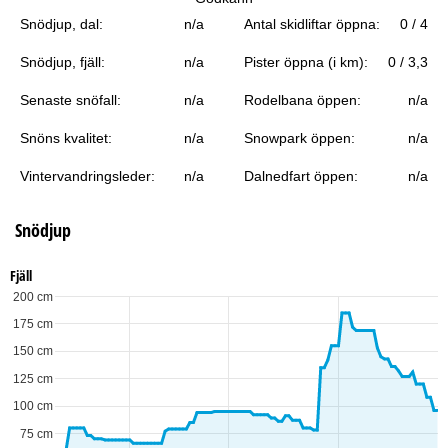
a
Snödjup, dal:
n/a
Antal skidliftar öppna:
0 / 4
Snödjup, fjäll:
n/a
Pister öppna (i km):
0 / 3,3
Senaste snöfall:
n/a
Rodelbana öppen:
n/a
Snöns kvalitet:
n/a
Snowpark öppen:
n/a
Vintervandringsleder:
n/a
Dalnedfart öppen:
n/a
Snödjup
Fjäll
200 cm
175 cm
150 cm
125 cm
100 cm
75 cm