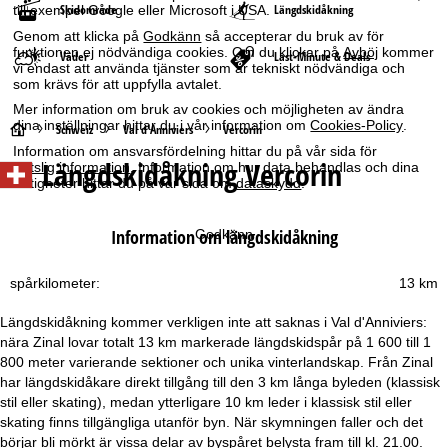
Skidområde
Längdskidåkning
till exempel Google eller Microsoft i USA.
Genom att klicka på
Godkänn
så accepterar du bruk av för
funktionen ej nödvändiga cookies. Om du klickar på
Avböj
kommer
Väder
Last-Minute & Deals
vi endast att använda tjänster som är tekniskt nödvändiga och
som krävs för att uppfylla avtalet.
Mer information om bruk av cookies och möjligheten av ändra
dina inställningar hittar du i vår information om
Cookies-Policy
.
S
Schweiz
Val d'Anniviers
Vercorin
Information om ansvarsfördelning hittar du på vår sida för
Längdskidåkning Vercorin
rättslig information
. Information om hur data behandlas och dina
t
rättigheter hittar du på vår sida om
dataskydd
.
a
Information om längdskidåkning
Godkänn
r
spårkilometer:
13 km
t
Längdskidåkning kommer verkligen inte att saknas i Val d'Anniviers:
s
nära Zinal lovar totalt 13 km markerade längdskidspår på 1 600 till 1
800 meter varierande sektioner och unika vinterlandskap. Från Zinal
i
har längdskidåkare direkt tillgång till den 3 km långa byleden (klassisk
stil eller skating), medan ytterligare 10 km leder i klassisk stil eller
d
skating finns tillgängliga utanför byn. När skymningen faller och det
börjar bli mörkt är vissa delar av byspåret belysta fram till kl. 21.00.