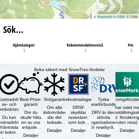
©
Maptoolkit
©
OSM
, © OSM
Sök…
Stjärnkategori
Rekommendationsnivå
Pris
Boka säkert med SnowTrex-fördelar
Kostnadsfri
Best-Price-
Snögaranti
Resekostnadsgaranti
Tyska
Avbokningsförsäk
av- och
garanti
reseförbundet
Om alla
DRSF
Du har valet me
ombokning
Om du
skidområden
skyddar
DRV är den
avbeställningss
Du kan
skulle hitta
där det
resenärer,
största
(inkl. försäkrin
ostnadsfritt
en av oss
bokade
som bokat
organisationen
avbruten resa)
frånträda
erbjuden
liftkortet
en
för resebyråer
…
Detaljer
Detaljer
Detaljer
in bokning
resa – med
gäller –
paketresa
och
Detaljer
Detaljer
inom 5
samma
skidområdets
eller
researrangörer