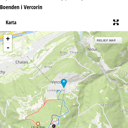
a
Boenden i Vercorin
Karta
+
RELIEF MAP
-