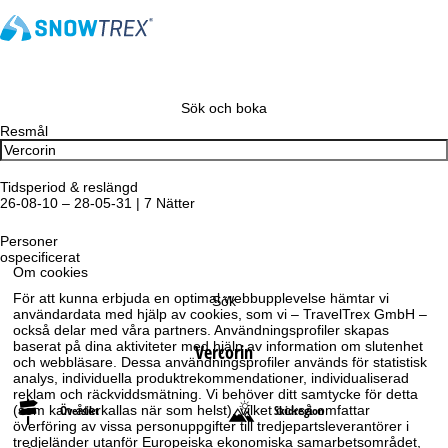
Sök och boka
Resmål
Tidsperiod & reslängd
26-08-10 – 28-05-31 | 7 Nätter
Personer
ospecificerat
Om cookies
För att kunna erbjuda en optimal webbupplevelse hämtar vi
Sök
användardata med hjälp av cookies, som vi – TravelTrex GmbH –
också delar med våra partners. Användningsprofiler skapas
baserat på dina aktiviteter med hjälp av information om slutenhet
Vercorin
och webbläsare. Dessa användningsprofiler används för statistisk
analys, individuella produktrekommendationer, individualiserad
reklam och räckviddsmätning. Vi behöver ditt samtycke för detta
Översikt
Skidregion
(som kan återkallas när som helst), vilket också omfattar
överföring av vissa personuppgifter till tredjepartsleverantörer i
tredjeländer utanför Europeiska ekonomiska samarbetsområdet,