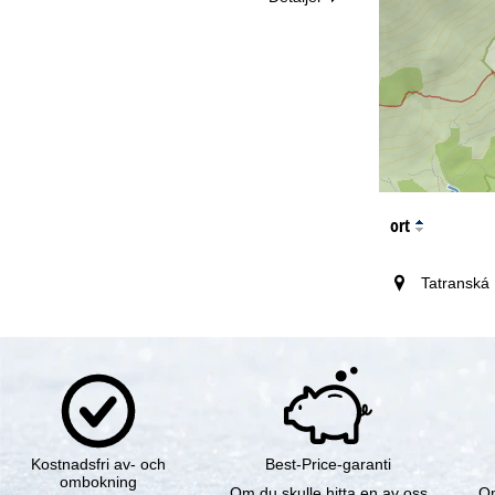
ort
Tatranská
Kostnadsfri av- och
Best-Price-garanti
ombokning
Om du skulle hitta en av oss
Om