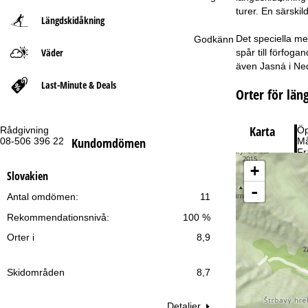
turer. En särski
Längdskidåkning
t
Det speciella me
Godkänn
Väder
spår till förfog
s
även Jasná i Ned
i
Last-Minute & Deals
Orter för län
d
Karta
Rådgivning
Öp
a
Kundomdömen
08-506 396 22
Må
Fr
Lö
+
Slovakien
-
Antal omdömen:
11
Rekommendationsnivå:
100 %
Orter i
8,9
Ti
Skidområden
8,7
Detaljer