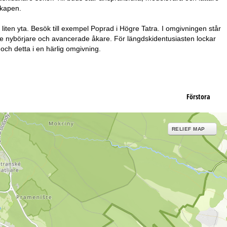
skapen.
liten yta. Besök till exempel Poprad i Högre Tatra. I omgivningen står
åde nybörjare och avancerade åkare. För längdskidentusiasten lockar
och detta i en härlig omgivning.
Förstora
RELIEF MAP