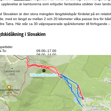
ld upplevelse är kamturerna som erbjuder fantastiska utsikter över land
d Slovakien är den stora mängden längdskidspår fördelat på en relativt 
ande, med en längd av mellan 2 och 20 kilometer vilka passar bra för b
re Tatra. Här står ca 30 välpreparerade spårkilometer till förfogande – 
gdskidåkning i Slovakien
pettider
-To:
09.00–17.00
:
09.00–14.00
-Sö:
Stängt
Rådgivning
ll kontaktsidan