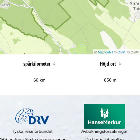
©
Maptoolkit
©
OSM
, © OSM
spårkilometer
Höjd ort
60 km
850 m
Tyska reseförbundet
Avbokningsförsäkringar
DRV är den största organisationen
Du har valet mellan