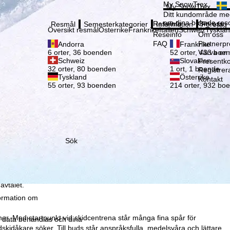
Vänli
My SnowTrex
My SnowTrex
Registrering
Ditt kundområde med
om dina bokade reso
Reseinfo
Om oss
Resmål
Semesterkategorier
Information
Företag
Översikt resmål
Österrike
Frankrike
Italien
Schweiz
Tyskla
Reseinfo
Om oss
FAQ
Partnerp
Andorra
Frankrike
Värva en
6 orter, 36 boenden
52 orter, 433 boe
Schweiz
Slovakien
Presentko
32 orter, 80 boenden
1 ort, 1 boende
Registrer
Tyskland
Österrike
Kontakt
55 orter, 93 boenden
214 orter, 932 bo
som vi – TravelTrex
ed hjälp av information
la
Sök
ke för detta (som kan
leverantörer i tredjeländer
 du klickar på
Avböj
avtalet.
formation om
er. Med startpunkt vid skidcentrena står många fina spår för
r data behandlas och dina
kidåkare söker. Till buds står anspråksfulla, medelsvåra och lättare