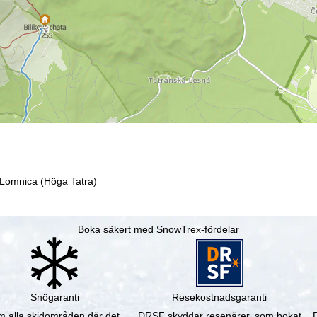
 Lomnica (Höga Tatra)
Boka säkert med SnowTrex-fördelar
Snögaranti
Resekostnadsgaranti
 alla skidområden där det
DRSF skyddar resenärer, som bokat