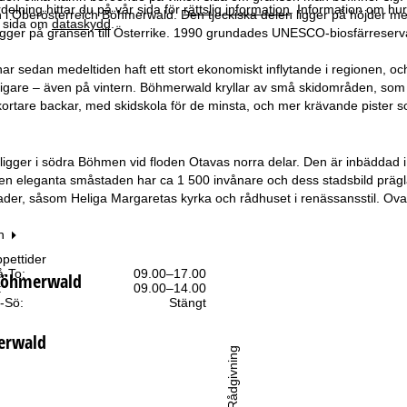
elning hittar du på vår sida för
rättslig information
. Information om hu
i Oberösterreich Böhmerwald. Den tjeckiska delen ligger på höjder me
år sida om
dataskydd
.
ligger på gränsen till Österrike. 1990 grundades UNESCO-biosfärreser
 har sedan medeltiden haft ett stort ekonomiskt inflytande i regionen, o
ktigare – även på vintern. Böhmerwald kryllar av små skidområden, som 
kortare backar, med skidskola för de minsta, och mer krävande pister
ligger i södra Böhmen vid floden Otavas norra delar. Den är inbädd
en eleganta småstaden har ca 1 500 invånare och dess stadsbild prägl
ader, såsom Heliga Margaretas kyrka och rådhuset i renässansstil. Ov
n
pettider
-To:
09.00–17.00
 Böhmerwald
:
09.00–14.00
-Sö:
Stängt
erwald
Rådgivning