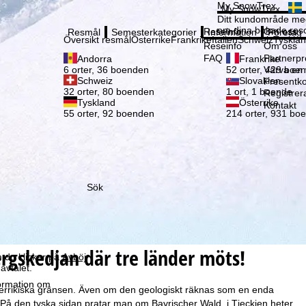
Vänli
My SnowTrex
My SnowTrex
Registrering
Ditt kundområde med
om dina bokade reso
Reseinfo
Om oss
Resmål
Semesterkategorier
Information
Företag
Översikt resmål
Österrike
Frankrike
Italien
Schweiz
Tyskla
Reseinfo
Om oss
FAQ
Partnerp
Andorra
Frankrike
Värva en
6 orter, 36 boenden
52 orter, 429 boe
Schweiz
Slovakien
Presentko
32 orter, 80 boenden
1 ort, 1 boende
Registrer
Tyskland
Österrike
Kontakt
55 orter, 92 boenden
214 orter, 931 bo
som vi – TravelTrex
Sök
ed hjälp av information
la
ke för detta (som kan
leverantörer i tredjeländer
gskedjan där tre länder möts!
 du klickar på
Avböj
avtalet.
formation om
terrikiska gränsen. Även om den geologiskt räknas som en enda
På den tyska sidan pratar man om Bayrischer Wald, i Tjeckien heter