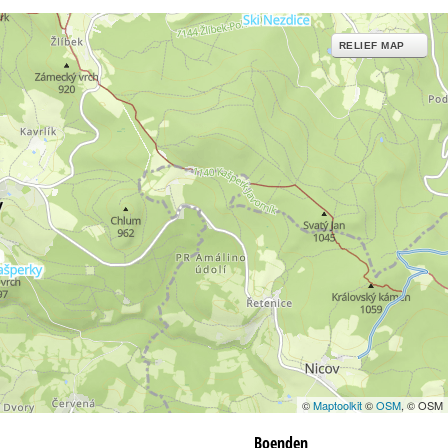
RELIEF MAP
©
Maptoolkit
©
OSM
, © OSM
Boenden