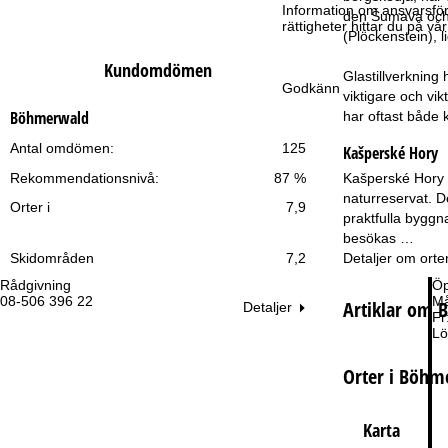
Information om ansvarsförd
den Šumava och 
rättigheter hittar du på v
t
(Plöckenstein), 
Kundomdömen
Glastillverkning
s
Godkänn
viktigare och vi
Böhmerwald
har oftast både 
i
Antal omdömen:
125
Kašperské Hory
d
Kašperské Hory 
Rekommendationsnivå:
87 %
naturreservat. D
a
Orter i
7,9
praktfulla byggn
besökas …
Detaljer om orte
Skidområden
7,2
Rådgivning
Öp
08-506 396 22
Må
Artiklar om
Detaljer
Fr
Lö
Orter i Böhm
Karta