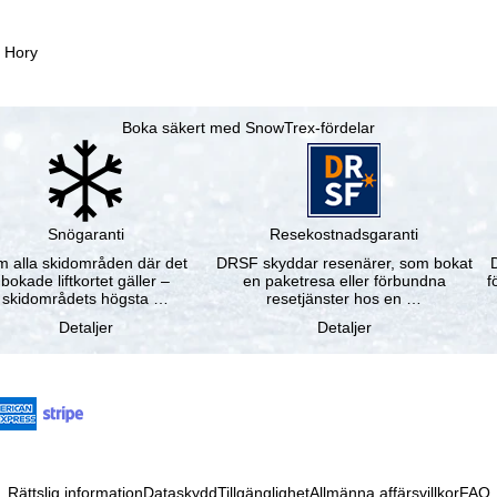
 Hory
Boka säkert med SnowTrex-fördelar
Snögaranti
Resekostnadsgaranti
 alla skidområden där det
DRSF skyddar resenärer, som bokat
bokade liftkortet gäller –
en paketresa eller förbundna
f
skidområdets högsta …
resetjänster hos en …
Detaljer
Detaljer
Rättslig information
Dataskydd
Tillgänglighet
Allmänna affärsvillkor
FAQ