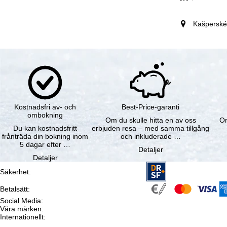
Kašperské
Kostnadsfri av- och
Best-Price-garanti
ombokning
Om du skulle hitta en av oss
Om
Du kan kostnadsfritt
erbjuden resa – med samma tillgång
frånträda din bokning inom
och inkluderade …
5 dagar efter …
Detaljer
Detaljer
Säkerhet
:
Betalsätt
:
Social Media
:
Våra märken
:
Internationellt
: