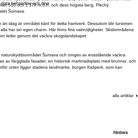
r data behandlas och dina
llan 510 och 1 378 m.ö.h. och dess högsta berg, Plechý
vatet Šumava.
ch än idag är området känt för detta hantverk. Dessutom blir turismen
alla har sin egen charm. Här finns fina valmöjligheter. Skidområdena
 som leder genom det vackra skogslandskapet.
ad i naturskyddsområdet Šumava och omges av enastående vackra
as av färgglada fasader, en historisk marknadsplats med brunnar, och
anför orten ligger stadens landmärke, borgen Kašperk, som kan
alla artiklar
Förstora