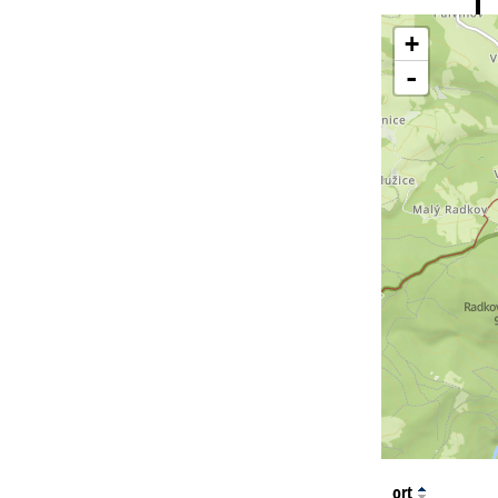
Ti
+
-
ort