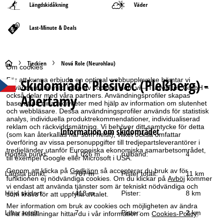
Längdskidåkning
Väder
Last-Minute & Deals
S
Tjeckien
Nová Role (Neurohlau)
Om cookies
Skidområde
Plešivec (Pleßberg) -
För att kunna erbjuda en optimal webbupplevelse hämtar vi
t
användardata med hjälp av cookies, som vi – TravelTrex GmbH –
Abertamy
också delar med våra partners. Användningsprofiler skapas
a
baserat på dina aktiviteter med hjälp av information om slutenhet
och webbläsare. Dessa användningsprofiler används för statistisk
analys, individuella produktrekommendationer, individualiserad
r
reklam och räckviddsmätning. Vi behöver ditt samtycke för detta
Information om skidområdet
(som kan återkallas när som helst), vilket också omfattar
överföring av vissa personuppgifter till tredjepartsleverantörer i
t
tredjeländer utanför Europeiska ekonomiska samarbetsområdet,
Högsta punkt:
1 026 m
rullband:
4
till exempel Google eller Microsoft i USA.
s
Genom att klicka på
Godkänn
så accepterar du bruk av för
Lägsta punkt:
707 m
Pister totalt:
11 km
funktionen ej nödvändiga cookies. Om du klickar på
Avböj
kommer
i
vi endast att använda tjänster som är tekniskt nödvändiga och
Höjd skidort:
418 m
Pister:
8 km
som krävs för att uppfylla avtalet.
d
Mer information om bruk av cookies och möjligheten av ändra
Liftar totalt:
7
Pister:
2 km
dina inställningar hittar du i vår information om
Cookies-Policy
.