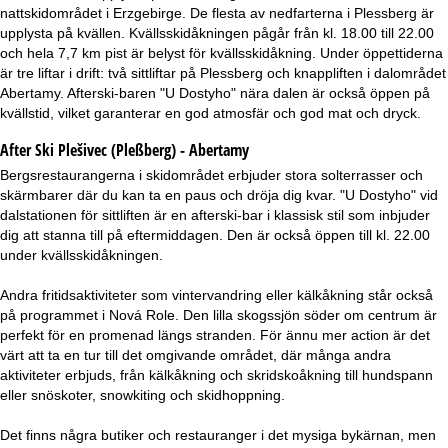
nattskidområdet i Erzgebirge. De flesta av nedfarterna i Plessberg är
upplysta på kvällen. Kvällsskidåkningen pågår från kl. 18.00 till 22.00
och hela 7,7 km pist är belyst för kvällsskidåkning. Under öppettiderna
är tre liftar i drift: två sittliftar på Plessberg och knappliften i dalområdet
Abertamy. Afterski-baren "U Dostyho" nära dalen är också öppen på
kvällstid, vilket garanterar en god atmosfär och god mat och dryck.
After Ski Plešivec (Pleßberg) - Abertamy
Bergsrestaurangerna i skidområdet erbjuder stora solterrasser och
skärmbarer där du kan ta en paus och dröja dig kvar. "U Dostyho" vid
dalstationen för sittliften är en afterski-bar i klassisk stil som inbjuder
dig att stanna till på eftermiddagen. Den är också öppen till kl. 22.00
under kvällsskidåkningen.
Andra fritidsaktiviteter som vintervandring eller kälkåkning står också
på programmet i Nová Role. Den lilla skogssjön söder om centrum är
perfekt för en promenad längs stranden. För ännu mer action är det
värt att ta en tur till det omgivande området, där många andra
aktiviteter erbjuds, från kälkåkning och skridskoåkning till hundspann
eller snöskoter, snowkiting och skidhoppning.
Det finns några butiker och restauranger i det mysiga bykärnan, men