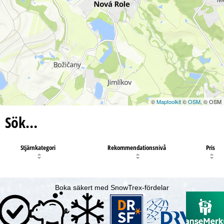
©
Maptoolkit
©
OSM
, © OSM
Sök…
Stjärnkategori
Rekommendationsnivå
Pris
Boka säkert med SnowTrex-fördelar