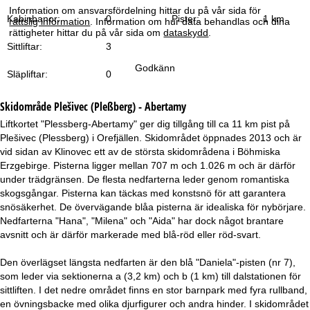
a
Information om ansvarsfördelning hittar du på vår sida för
Kabinbanor:
0
Pister:
1 km
rättslig information
. Information om hur data behandlas och dina
rättigheter hittar du på vår sida om
dataskydd
.
Sittliftar:
3
Godkänn
Släpliftar:
0
Skidområde
Plešivec (Pleßberg) - Abertamy
Liftkortet "Plessberg-Abertamy" ger dig tillgång till ca 11 km pist på
Plešivec (Plessberg) i Orefjällen. Skidområdet öppnades 2013 och är
vid sidan av Klinovec ett av de största skidområdena i Böhmiska
Erzgebirge. Pisterna ligger mellan 707 m och 1.026 m och är därför
under trädgränsen. De flesta nedfarterna leder genom romantiska
skogsgångar. Pisterna kan täckas med konstsnö för att garantera
snösäkerhet. De övervägande blåa pisterna är idealiska för nybörjare.
Nedfarterna "Hana", "Milena" och "Aida" har dock något brantare
avsnitt och är därför markerade med blå-röd eller röd-svart.
Den överlägset längsta nedfarten är den blå "Daniela"-pisten (nr 7),
som leder via sektionerna a (3,2 km) och b (1 km) till dalstationen för
sittliften. I det nedre området finns en stor barnpark med fyra rullband,
en övningsbacke med olika djurfigurer och andra hinder. I skidområdet