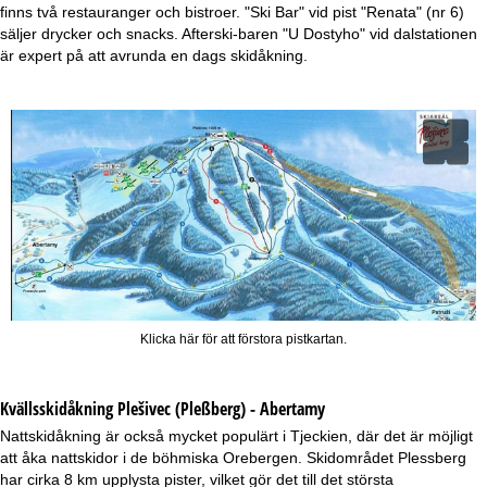
finns två restauranger och bistroer. "Ski Bar" vid pist "Renata" (nr 6)
säljer drycker och snacks. Afterski-baren "U Dostyho" vid dalstationen
är expert på att avrunda en dags skidåkning.
Klicka här för att förstora pistkartan.
Kvällsskidåkning
Plešivec (Pleßberg) - Abertamy
Nattskidåkning är också mycket populärt i Tjeckien, där det är möjligt
att åka nattskidor i de böhmiska Orebergen. Skidområdet Plessberg
har cirka 8 km upplysta pister, vilket gör det till det största