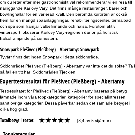
om du letar efter mer gastronomiskt val rekommenderar vi en resa till
närliggande Karlovy Vary. Det finns många restauranger, barer och
bowlinghallar för en varierad kväll. Den berömda kurorten är också
hem för en mängd spaanläggningar, rehabiliteringscenter, termalbad
och spa som främjar välbefinnande och hälsa. Förutom aktiv
vintersport fokuserar Karlovy Vary-regionen därför på holistisk
hälsofrämjande på semestern.
Snowpark Plešivec (Pleßberg) - Abertamy:
Snowpark
Tyvärr finns det ingen Snowpark i detta skidområde.
Skidområdet Plešivec (Pleßberg) - Abertamy var inte det du sökte? Ta i
så fall en titt här:
Skidområden Tjeckien
Experttestresultat för Plešivec (Pleßberg) - Abertamy
Testresultatet för Plešivec (Pleßberg) - Abertamy baseras på betyg
lämnade inom våra toppkategorier, kategorier för specialintressen
samt övriga kategorier. Dessa påverkar sedan det samlade betyget i
olika hög grad.
Totalbetyg i testet
(3,4 av 5 stjärnor)
Toppkategorier