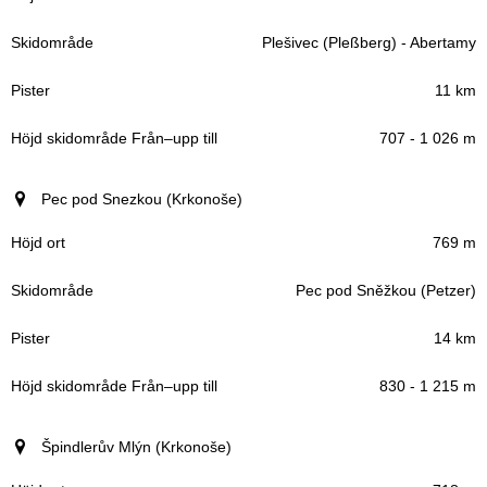
Plešivec (Pleßberg) - Abertamy
11 km
707 - 1 026 m
Pec pod Snezkou (Krkonoše)
769 m
Pec pod Sněžkou (Petzer)
14 km
830 - 1 215 m
Špindlerův Mlýn (Krkonoše)