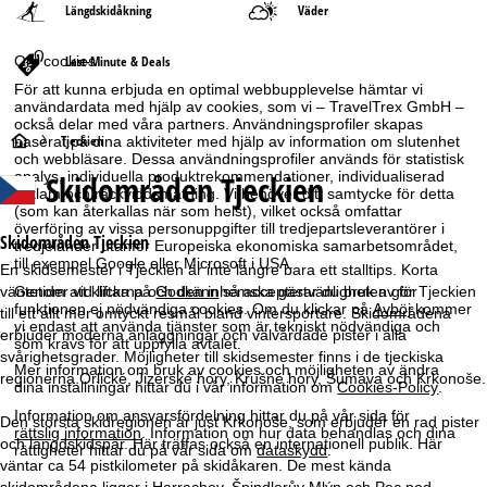
Längdskidåkning
Väder
Om cookies
Last-Minute & Deals
För att kunna erbjuda en optimal webbupplevelse hämtar vi
användardata med hjälp av cookies, som vi – TravelTrex GmbH –
också delar med våra partners. Användningsprofiler skapas
S
Tjeckien
baserat på dina aktiviteter med hjälp av information om slutenhet
och webbläsare. Dessa användningsprofiler används för statistisk
analys, individuella produktrekommendationer, individualiserad
Skidområden Tjeckien
t
reklam och räckviddsmätning. Vi behöver ditt samtycke för detta
(som kan återkallas när som helst), vilket också omfattar
överföring av vissa personuppgifter till tredjepartsleverantörer i
a
Skidområden Tjeckien
tredjeländer utanför Europeiska ekonomiska samarbetsområdet,
till exempel Google eller Microsoft i USA.
En skidsemester i Tjeckien är inte längre bara ett stalltips. Korta
r
Genom att klicka på
Godkänn
så accepterar du bruk av för
väntetider vid liftarna och den inhemska gästvänligheten gör Tjeckien
funktionen ej nödvändiga cookies. Om du klickar på
Avböj
kommer
till ett allt mer omtyckt resmål bland vintersportare. Skidområdena
t
vi endast att använda tjänster som är tekniskt nödvändiga och
erbjuder moderna anläggningar och välvårdade pister i alla
som krävs för att uppfylla avtalet.
svårighetsgrader. Möjligheter till skidsemester finns i de tjeckiska
s
Mer information om bruk av cookies och möjligheten av ändra
regionerna Orlické, Jizerské hory, Krušné hory, Šumava och Krkonoše.
dina inställningar hittar du i vår information om
Cookies-Policy
.
i
Information om ansvarsfördelning hittar du på vår sida för
Den största skidregionen är just Krkonoše, som erbjuder en rad pister
rättslig information
. Information om hur data behandlas och dina
och längdskidspår. Här träffas också en internationell publik. Här
rättigheter hittar du på vår sida om
dataskydd
.
d
väntar ca 54 pistkilometer på skidåkaren. De mest kända
skidområdena ligger i Harrachov, Špindlerův Mlýn och Pec pod