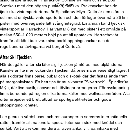
a
Godkänn
Snezkou med den högsta punkten, Sněžka. Praktstycket hos de
tjeckiska vintersportorterna är Spindleruv Mlyn. Detta är den största
och mest omtyckta vintersportorten och den förfogar över nära 26 km
pister med övervägande lätt svårighetsgrad. En annan känd tjeckisk
vintersport är Harrachov. Här väntar 8 km med pister i ett område på
mellan 650–1 020 meters höjd på att bli upptäckta. Harrachov är
framför allt känt tack vare sina backhoppningsbackar och de
regelbundna tävlingarna vid berget Čertová.
After Ski Tjeckien
När det gäller after-ski låter sig Tjeckien jämföras med alpländerna.
Kanske är lite mer lockande i Tjeckien då priserna är väsentligt lägre. I
alla skidorter finns barer, pubar och diskotek där det festas ända fram
på morgonkvisten. Ett hett tips är musikbaren ”Silverrock” i Špindlerův
Mlýn, där livemusik, shower och tävlingar arrangeras. För avslappning
finns beroende på region olika termalkällor med wellnessområden. Alla
orter erbjuder ett brett utbud av sportiga aktiviteter och goda
shoppingmöjligheter.
I de genuina värdshusen och restaurangerna serveras internationella
rätter, framför allt nationella specialiteter som stek med knödel och
surkål. Värt att rekommendera är även anka, vilt, pannkaka med