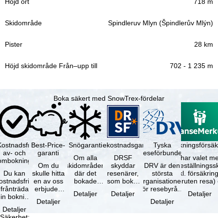
718 m
Spindleruv Mlyn (Špindlerův Mlýn)
28 km
702 - 1 235 m
Boka säkert med SnowTrex-fördelar
Kostnadsfri
Best-Price-
Snögaranti
Resekostnadsgaranti
Tyska
Avbokningsförsäk
av- och
garanti
reseförbundet
Om alla
DRSF
Du har valet me
ombokning
Om du
skidområden
skyddar
DRV är den
avbeställningss
Du kan
skulle hitta
där det
resenärer,
största
(inkl. försäkrin
ostnadsfritt
en av oss
bokade
som bokat
organisationen
avbruten resa)
frånträda
erbjuden
liftkortet
en
för resebyråer
…
Detaljer
Detaljer
Detaljer
in bokning
resa – med
gäller –
paketresa
och
Detaljer
Detaljer
inom 5
samma
skidområdets
eller
researrangörer
Detaljer
dagar efter
tillgång och
högsta …
förbundna
i Tyskland. …
Säkerhet
: