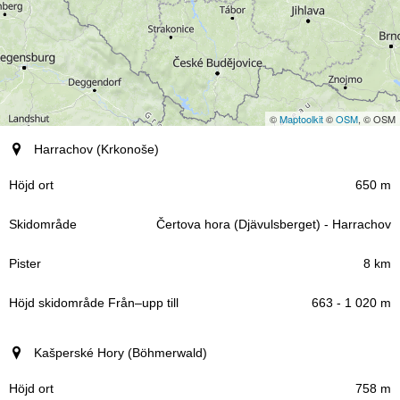
©
Maptoolkit
©
OSM
, © OSM
Ort (region)
Harrachov (Krkonoše)
Höjd ort
650 m
Čertova hora (Djävulsberget) - Harrachov
Skidområde
8 km
Pister
663 - 1 020 m
Höjd skidområde
Kašperské Hory (Böhmerwald)
–
Från
upp till
758 m