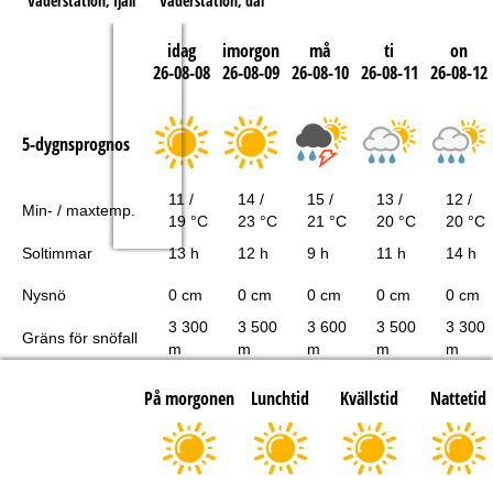
Väderstation, fjäll
Väderstation, dal
idag
imorgon
må
ti
on
26-08-08
26-08-09
26-08-10
26-08-11
26-08-12
5-dygnsprognos
11 /
14 /
15 /
13 /
12 /
Min- / maxtemp.
19 °C
23 °C
21 °C
20 °C
20 °C
Soltimmar
13 h
12 h
9 h
11 h
14 h
Nysnö
0 cm
0 cm
0 cm
0 cm
0 cm
3 300
3 500
3 600
3 500
3 300
Gräns för snöfall
m
m
m
m
m
På morgonen
Lunchtid
Kvällstid
Nattetid