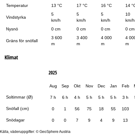
Temperatur
13 °C
17 °C
16 °C
14 °
5
5
5
10
Vindstyrka
km/h
km/h
km/h
km/h
Nysnö
0 cm
0 cm
0 cm
0 cm
3 600
3 400
4 000
4 00
Gräns för snöfall
m
m
m
m
Klimat
2025
Aug
Sep
Okt
Nov
Dec
Jan
Feb
Soltimmar (Ø)
7 h
6 h
4 h
5 h
5 h
5 h
3 h
Snöfall (cm)
0
1
56
75
18
55
103
Snödagar
0
0
7
9
4
9
13
Källa, väderuppgifter: © GeoSphere Austria