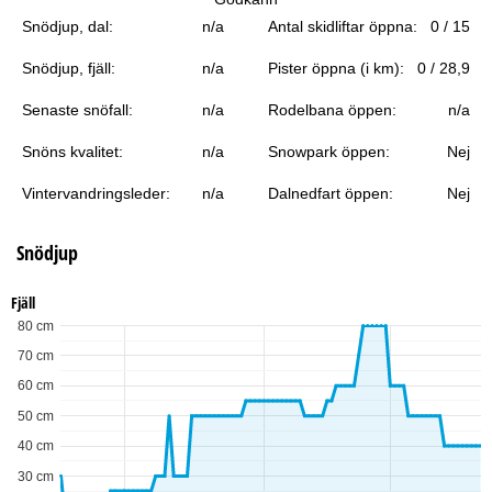
a
Snödjup, dal:
n/a
Antal skidliftar öppna:
0 / 15
Snödjup, fjäll:
n/a
Pister öppna (i km):
0 / 28,9
Senaste snöfall:
n/a
Rodelbana öppen:
n/a
Snöns kvalitet:
n/a
Snowpark öppen:
Nej
Vintervandringsleder:
n/a
Dalnedfart öppen:
Nej
Snödjup
Fjäll
80 cm
70 cm
60 cm
50 cm
40 cm
30 cm