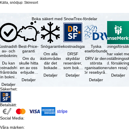
Källa, snödjup: Skiresort
Boka säkert med SnowTrex-fördelar
Kostnadsfri
Best-Price-
Snögaranti
Resekostnadsgaranti
Tyska
Avbokningsförsäk
av- och
garanti
reseförbundet
Om alla
DRSF
Du har valet me
ombokning
Om du
skidområden
skyddar
DRV är den
avbeställningss
Du kan
skulle hitta
där det
resenärer,
största
(inkl. försäkrin
ostnadsfritt
en av oss
bokade
som bokat
organisationen
avbruten resa)
frånträda
erbjuden
liftkortet
en
för resebyråer
…
Detaljer
Detaljer
Detaljer
in bokning
resa – med
gäller –
paketresa
och
Detaljer
Detaljer
inom 5
samma
skidområdets
eller
researrangörer
Detaljer
dagar efter
tillgång och
högsta …
förbundna
i Tyskland. …
Säkerhet
:
…
inkluderade
resetjänster
…
hos en …
Betalsätt
:
Social Media
:
Våra märken
: