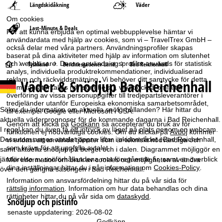
Längdskidåkning
Väder
Om cookies
Last-Minute & Deals
För att kunna erbjuda en optimal webbupplevelse hämtar vi
användardata med hjälp av cookies, som vi – TravelTrex GmbH –
också delar med våra partners. Användningsprofiler skapas
baserat på dina aktiviteter med hjälp av information om slutenhet
S
och webbläsare. Dessa användningsprofiler används för statistisk
Tyskland
Berchtesgadener Land
Bad Reichenhall
analys, individuella produktrekommendationer, individualiserad
reklam och räckviddsmätning. Vi behöver ditt samtycke för detta
Väder & Snödjup Bad Reichenhall
t
(som kan återkallas när som helst), vilket också omfattar
överföring av vissa personuppgifter till tredjepartsleverantörer i
tredjeländer utanför Europeiska ekonomiska samarbetsområdet,
a
Söker du information om aktuella snöförhållanden? Här hittar du
till exempel Google eller Microsoft i USA.
aktuella väderprognoser för de kommande dagarna i Bad Reichenhall.
Genom att klicka på
Godkänn
så accepterar du bruk av för
r
I regel kan du även få ett intryck av läget på plats genom en webcam.
funktionen ej nödvändiga cookies. Om du klickar på
Avböj
kommer
Dessutom anges antalet öppna liftar i skidområdet i Bad Reichenhall,
vi endast att använda tjänster som är tekniskt nödvändiga och
t
som krävs för att uppfylla avtalet.
samt aktuella snödjup på berget och i dalen. Diagrammet möjliggör en
jämförelse av snöförhållandena mot föregående år, samt en överblick
Mer information om bruk av cookies och möjligheten av ändra
s
dina inställningar hittar du i vår information om
Cookies-Policy
.
över den gångna säsongen i Bad Reichenhall.
Information om ansvarsfördelning hittar du på vår sida för
i
rättslig information
. Information om hur data behandlas och dina
rättigheter hittar du på vår sida om
dataskydd
.
Snödjup och pistinfo
d
senaste uppdatering: 2026-08-02
Godkänn