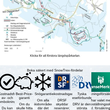
Klicka för att förstora längdspårkartan.
Boka säkert med SnowTrex-fördelar
Kostnadsfri
Best-Price-
Snögaranti
Resekostnadsgaranti
Tyska
Avbokningsförsäk
av- och
garanti
reseförbundet
Om alla
DRSF
Du har valet me
ombokning
Om du
skidområden
skyddar
DRV är den
avbeställningss
Du kan
skulle hitta
där det
resenärer,
största
(inkl. försäkrin