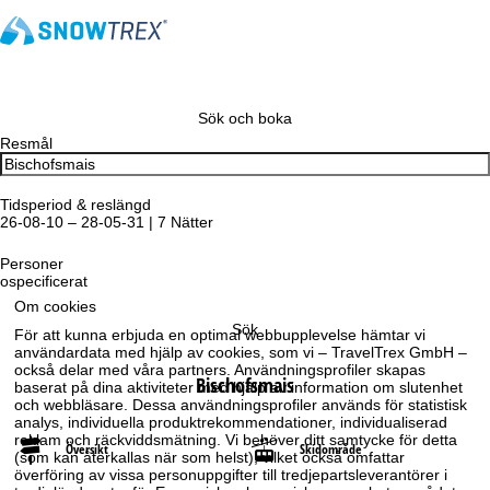
Sök och boka
Resmål
Tidsperiod & reslängd
26-08-10 – 28-05-31 | 7 Nätter
Personer
ospecificerat
Om cookies
Sök
För att kunna erbjuda en optimal webbupplevelse hämtar vi
användardata med hjälp av cookies, som vi – TravelTrex GmbH –
också delar med våra partners. Användningsprofiler skapas
Bischofsmais
baserat på dina aktiviteter med hjälp av information om slutenhet
och webbläsare. Dessa användningsprofiler används för statistisk
analys, individuella produktrekommendationer, individualiserad
reklam och räckviddsmätning. Vi behöver ditt samtycke för detta
Översikt
Skidområde
(som kan återkallas när som helst), vilket också omfattar
överföring av vissa personuppgifter till tredjepartsleverantörer i