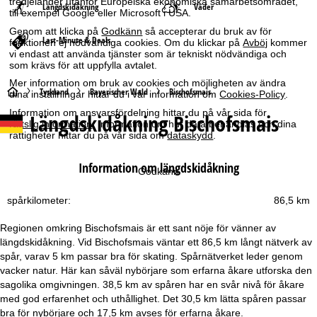
tredjeländer utanför Europeiska ekonomiska samarbetsområdet,
Längdskidåkning
Väder
till exempel Google eller Microsoft i USA.
Genom att klicka på
Godkänn
så accepterar du bruk av för
Last-Minute & Deals
funktionen ej nödvändiga cookies. Om du klickar på
Avböj
kommer
vi endast att använda tjänster som är tekniskt nödvändiga och
som krävs för att uppfylla avtalet.
Mer information om bruk av cookies och möjligheten av ändra
S
Tyskland
Bayerischer Wald
Bischofsmais
dina inställningar hittar du i vår information om
Cookies-Policy
.
Information om ansvarsfördelning hittar du på vår sida för
Längdskidåkning Bischofsmais
t
rättslig information
. Information om hur data behandlas och dina
rättigheter hittar du på vår sida om
dataskydd
.
a
Information om längdskidåkning
Godkänn
r
spårkilometer:
86,5 km
t
Regionen omkring Bischofsmais är ett sant nöje för vänner av
s
längdskidåkning. Vid Bischofsmais väntar ett 86,5 km långt nätverk av
spår, varav 5 km passar bra för skating. Spårnätverket leder genom
i
vacker natur. Här kan såväl nybörjare som erfarna åkare utforska den
sagolika omgivningen. 38,5 km av spåren har en svår nivå för åkare
d
med god erfarenhet och uthållighet. Det 30,5 km lätta spåren passar
bra för nybörjare och 17,5 km avses för erfarna åkare.