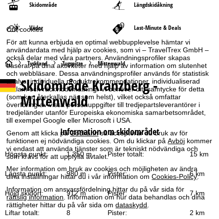
Skidområde
Längdskidåkning
Väder
Last-Minute & Deals
Om cookies
För att kunna erbjuda en optimal webbupplevelse hämtar vi
användardata med hjälp av cookies, som vi – TravelTrex GmbH –
också delar med våra partners. Användningsprofiler skapas
S
Tyskland
Zugspitze
Mittenwald
baserat på dina aktiviteter med hjälp av information om slutenhet
och webbläsare. Dessa användningsprofiler används för statistisk
Skidområde
Kranzberg -
analys, individuella produktrekommendationer, individualiserad
t
reklam och räckviddsmätning. Vi behöver ditt samtycke för detta
Mittenwald
(som kan återkallas när som helst), vilket också omfattar
a
överföring av vissa personuppgifter till tredjepartsleverantörer i
tredjeländer utanför Europeiska ekonomiska samarbetsområdet,
till exempel Google eller Microsoft i USA.
r
Information om skidområdet
Genom att klicka på
Godkänn
så accepterar du bruk av för
funktionen ej nödvändiga cookies. Om du klickar på
Avböj
kommer
t
vi endast att använda tjänster som är tekniskt nödvändiga och
Högsta punkt:
1 350 m
Pister totalt:
15 km
som krävs för att uppfylla avtalet.
s
Mer information om bruk av cookies och möjligheten av ändra
Lägsta punkt:
980 m
Pister:
6 km
dina inställningar hittar du i vår information om
Cookies-Policy
.
i
Information om ansvarsfördelning hittar du på vår sida för
Höjd skidort:
912 m
Pister:
7 km
rättslig information
. Information om hur data behandlas och dina
d
rättigheter hittar du på vår sida om
dataskydd
.
Liftar totalt:
8
Pister:
2 km