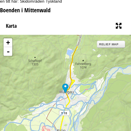
en titt här:
Skidområden Tyskland
Boenden i Mittenwald
Karta
+
RELIEF MAP
-