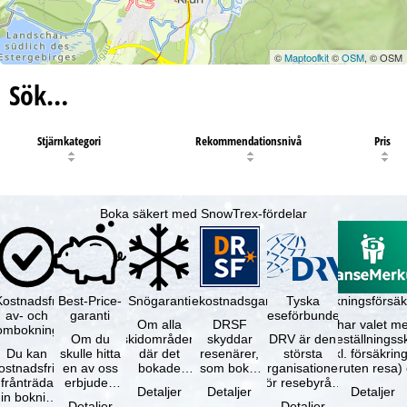
©
Maptoolkit
©
OSM
, © OSM
Sök…
Stjärnkategori
Rekommendationsnivå
Pris
Boka säkert med SnowTrex-fördelar
Kostnadsfri
Best-Price-
Snögaranti
Resekostnadsgaranti
Tyska
Avbokningsförsäk
av- och
garanti
reseförbundet
Om alla
DRSF
Du har valet me
ombokning
Om du
skidområden
skyddar
DRV är den
avbeställningss
Du kan
skulle hitta
där det
resenärer,
största
(inkl. försäkrin
ostnadsfritt
en av oss
bokade
som bokat
organisationen
avbruten resa)
frånträda
erbjuden
liftkortet
en
för resebyråer
…
Detaljer
Detaljer
Detaljer
in bokning
resa – med
gäller –
paketresa
och
Detaljer
Detaljer