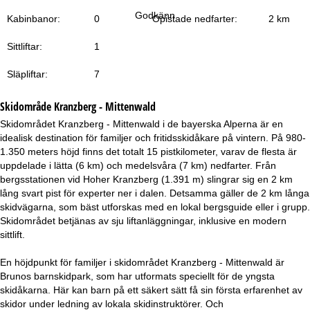
a
Godkänn
Kabinbanor:
0
Opistade nedfarter:
2 km
Sittliftar:
1
Släpliftar:
7
Skidområde
Kranzberg - Mittenwald
Skidområdet Kranzberg - Mittenwald i de bayerska Alperna är en
idealisk destination för familjer och fritidsskidåkare på vintern. På 980-
1.350 meters höjd finns det totalt 15 pistkilometer, varav de flesta är
uppdelade i lätta (6 km) och medelsvåra (7 km) nedfarter. Från
bergsstationen vid Hoher Kranzberg (1.391 m) slingrar sig en 2 km
lång svart pist för experter ner i dalen. Detsamma gäller de 2 km långa
skidvägarna, som bäst utforskas med en lokal bergsguide eller i grupp.
Skidområdet betjänas av sju liftanläggningar, inklusive en modern
sittlift.
En höjdpunkt för familjer i skidområdet Kranzberg - Mittenwald är
Brunos barnskidpark, som har utformats speciellt för de yngsta
skidåkarna. Här kan barn på ett säkert sätt få sin första erfarenhet av
skidor under ledning av lokala skidinstruktörer. Och