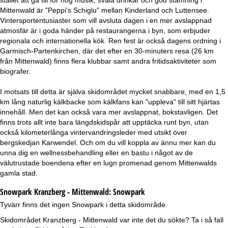
stället att gå till för hög musik, svala drinkar och god stämning i
Mittenwald är "Peppi's Schiglu" mellan Kinderland och Luttensee.
Vintersportentusiaster som vill avsluta dagen i en mer avslappnad
atmosfär är i goda händer på restaurangerna i byn, som erbjuder
regionala och internationella kök. Ren fest är också dagens ordning i
Garmisch-Partenkirchen, där det efter en 30-minuters resa (26 km
från Mittenwald) finns flera klubbar samt andra fritidsaktiviteter som
biografer.
I motsats till detta är själva skidområdet mycket snabbare, med en 1,5
km lång naturlig kälkbacke som kälkfans kan "uppleva" till sitt hjärtas
innehåll. Men det kan också vara mer avslappnat, bokstavligen. Det
finns trots allt inte bara längdskidspår att upptäcka runt byn, utan
också kilometerlånga vintervandringsleder med utsikt över
bergskedjan Karwendel. Och om du vill koppla av ännu mer kan du
unna dig en wellnessbehandling eller en bastu i något av de
välutrustade boendena efter en lugn promenad genom Mittenwalds
gamla stad.
Snowpark Kranzberg - Mittenwald:
Snowpark
Tyvärr finns det ingen Snowpark i detta skidområde.
Skidområdet Kranzberg - Mittenwald var inte det du sökte? Ta i så fall