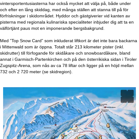
vintersportentusiasterna har också mycket att välja på, både under
och efter en lång skiddag, med många ställen att stanna till på för
förfriskningar i skidområdet. Hyddor och gästgiverier vid kanten av
pisterna med regionala kulinariska specialiteter inbjuder dig att ta en
välförtjänt paus mot en imponerande bergsbakgrund.
Med ”Top Snow Card” som inkluderat liftkort är det inte bara backarna
i Mittenwald som är öppna. Totalt står 213 kilometer pister (inkl.
skidrutter) till förfogande för skidåkare och snowboardåkare, bland
annat i Garmisch-Partenkirchen och på den österrikiska sidan i Tiroler
Zugspitz-Arena, som nås av ca 78 liftar och ligger på en höjd mellan
732 och 2 720 meter (se skidregion).