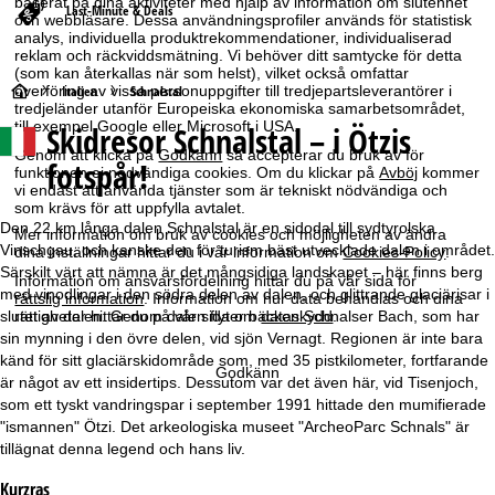
baserat på dina aktiviteter med hjälp av information om slutenhet
Last-Minute & Deals
och webbläsare. Dessa användningsprofiler används för statistisk
analys, individuella produktrekommendationer, individualiserad
reklam och räckviddsmätning. Vi behöver ditt samtycke för detta
(som kan återkallas när som helst), vilket också omfattar
S
överföring av vissa personuppgifter till tredjepartsleverantörer i
Italien
Schnalstal
tredjeländer utanför Europeiska ekonomiska samarbetsområdet,
till exempel Google eller Microsoft i USA.
Skidresor Schnalstal – i Ötzis
t
Genom att klicka på
Godkänn
så accepterar du bruk av för
fotspår!
funktionen ej nödvändiga cookies. Om du klickar på
Avböj
kommer
a
vi endast att använda tjänster som är tekniskt nödvändiga och
som krävs för att uppfylla avtalet.
r
Den 22 km långa dalen Schnalstal är en sidodal till sydtyrolska
Mer information om bruk av cookies och möjligheten av ändra
Vinschgau, och kanske den för turism bäst utvecklade dalen i området.
dina inställningar hittar du i vår information om
Cookies-Policy
.
t
Särskilt värt att nämna är det mångsidiga landskapet – här finns berg
Information om ansvarsfördelning hittar du på vår sida för
med vinodlingar i den södra delen av dalen, och glittrande glaciärisar i
rättslig information
. Information om hur data behandlas och dina
slutet av dalen. Genom dalen flyter bäcken Schnalser Bach, som har
rättigheter hittar du på vår sida om
dataskydd
.
s
sin mynning i den övre delen, vid sjön Vernagt. Regionen är inte bara
känd för sitt glaciärskidområde som, med 35 pistkilometer, fortfarande
i
Godkänn
är något av ett insidertips. Dessutom var det även här, vid Tisenjoch,
som ett tyskt vandringspar i september 1991 hittade den mumifierade
d
"ismannen" Ötzi. Det arkeologiska museet "ArcheoParc Schnals" är
tillägnat denna legend och hans liv.
a
Kurzras