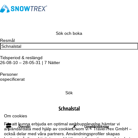
Sök och boka
Resmål
Tidsperiod & reslängd
26-08-10 – 28-05-31 | 7 Nätter
Personer
ospecificerat
Sök
Schnalstal
Om cookies
För att kunna erbjuda en optimal webbupplevelse hämtar vi
Översikt
Längdskidåkning
användardata med hjälp av cookies, som vi – TravelTrex GmbH –
också delar med våra partners. Användningsprofiler skapas