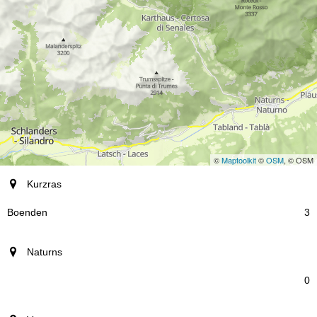
©
Maptoolkit
©
OSM
, © OSM
ort
Kurzras
Boenden
3
Naturns
0