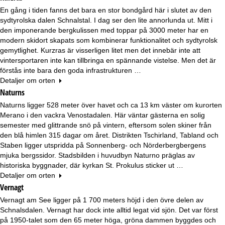
En gång i tiden fanns det bara en stor bondgård här i slutet av den
sydtyrolska dalen Schnalstal. I dag ser den lite annorlunda ut. Mitt i
den imponerande bergkulissen med toppar på 3000 meter har en
modern skidort skapats som kombinerar funktionalitet och sydtyrolsk
gemytlighet. Kurzras är visserligen litet men det innebär inte att
vintersportaren inte kan tillbringa en spännande vistelse. Men det är
förstås inte bara den goda infrastrukturen …
Detaljer om orten
Naturns
Naturns ligger 528 meter över havet och ca 13 km väster om kurorten
Merano i den vackra Venostadalen. Här väntar gästerna en solig
semester med glittrande snö på vintern, eftersom solen skiner från
den blå himlen 315 dagar om året. Distrikten Tschirland, Tabland och
Staben ligger utspridda på Sonnenberg- och Nörderbergbergens
mjuka bergssidor. Stadsbilden i huvudbyn Naturno präglas av
historiska byggnader, där kyrkan St. Prokulus sticker ut …
Detaljer om orten
Vernagt
Vernagt am See ligger på 1 700 meters höjd i den övre delen av
Schnalsdalen. Vernagt har dock inte alltid legat vid sjön. Det var först
på 1950-talet som den 65 meter höga, gröna dammen byggdes och