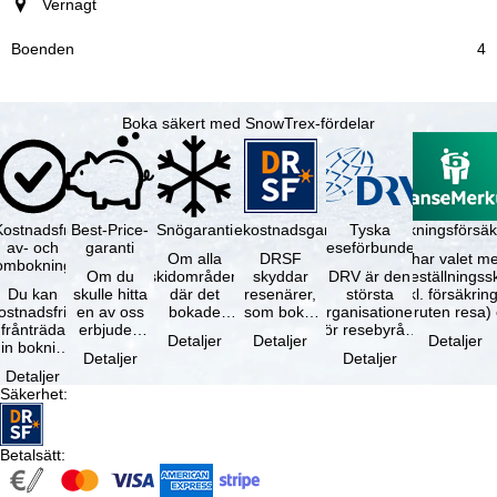
Vernagt
4
Boka säkert med SnowTrex-fördelar
Kostnadsfri
Best-Price-
Snögaranti
Resekostnadsgaranti
Tyska
Avbokningsförsäk
av- och
garanti
reseförbundet
Om alla
DRSF
Du har valet me
ombokning
Om du
skidområden
skyddar
DRV är den
avbeställningss
Du kan
skulle hitta
där det
resenärer,
största
(inkl. försäkrin
ostnadsfritt
en av oss
bokade
som bokat
organisationen
avbruten resa)
frånträda
erbjuden
liftkortet
en
för resebyråer
…
Detaljer
Detaljer
Detaljer
in bokning
resa – med
gäller –
paketresa
och
Detaljer
Detaljer
inom 5
samma
skidområdets
eller
researrangörer
Detaljer
dagar efter
tillgång och
högsta …
förbundna
i Tyskland. …
Säkerhet
:
…
inkluderade
resetjänster
…
hos en …
Betalsätt
: