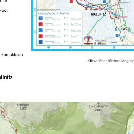
-To:
09.00–17.00
:
09.00–14.00
-Sö:
Stängt
Rådgivning
ll kontaktsidan
Klicka för att förstora längds
llnitz