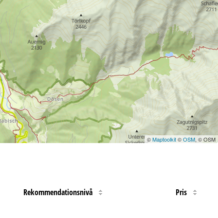
©
Maptoolkit
©
OSM
, © OSM
Rekommendationsnivå
Pris