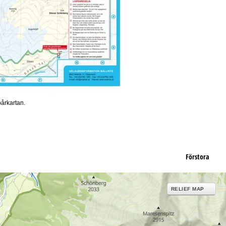
pårkartan.
Förstora
RELIEF MAP