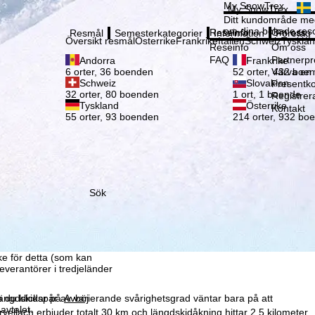
Vänli
My SnowTrex
My SnowTrex
Registrering
Ditt kundområde med
om dina bokade reso
Reseinfo
Om oss
Resmål
Semesterkategorier
Information
Företag
Översikt resmål
Österrike
Frankrike
Italien
Schweiz
Tyskla
Reseinfo
Om oss
FAQ
Partnerp
Andorra
Frankrike
Värva en
6 orter, 36 boenden
52 orter, 432 boe
Schweiz
Slovakien
Presentko
32 orter, 80 boenden
1 ort, 1 boende
Registrer
Tyskland
Österrike
Kontakt
55 orter, 93 boenden
214 orter, 932 bo
Sök
som vi – TravelTrex
ed hjälp av information
la
ke för detta (som kan
leverantörer i tredjeländer
 längdskidspår av varierande svårighetsgrad väntar bara på att
 du klickar på
Avböj
avtalet.
rvellach erbjuder totalt 30 km och längdskidåkning hittar 2,5 kilometer