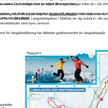
laciären. Du behöver dock en biljett till bergbanan.
 cookies och möjligheten av ändra dina inställningar hittar du i vår in
åren och Mölltal-glaciärspåret är särskilt attraktiva och tack vare sin 
elning hittar du på vår sida för
rättslig information
. Information om hu
år sida om
dataskydd
.
n har smält i dalen. Längdskidspåren i Mallnitz tar dig också in i de v
aserskidskytte nära byns centrum.
verk för längdskidåkning har tilldelats godkännandet för längdskidspår.
pettider