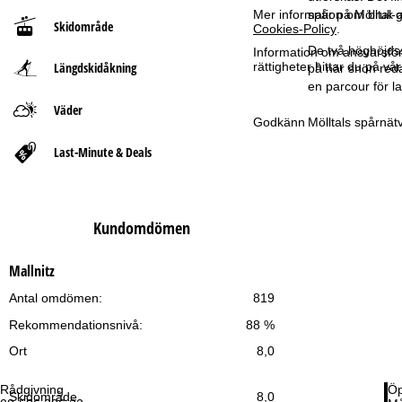
spår på Mölltal-g
Mer information om bruk av
Skidområde
Cookies-Policy
.
t
De två höghöjdssp
Information om ansvarsförd
Längdskidåkning
rättigheter hittar du på v
på när snön reda
s
en parcour för l
i
Väder
Mölltals spårnät
Godkänn
d
Last-Minute & Deals
a
Kundomdömen
Mallnitz
Antal omdömen:
819
Rekommendationsnivå:
88 %
Ort
8,0
Rådgivning
Öp
Skidområde
8,0