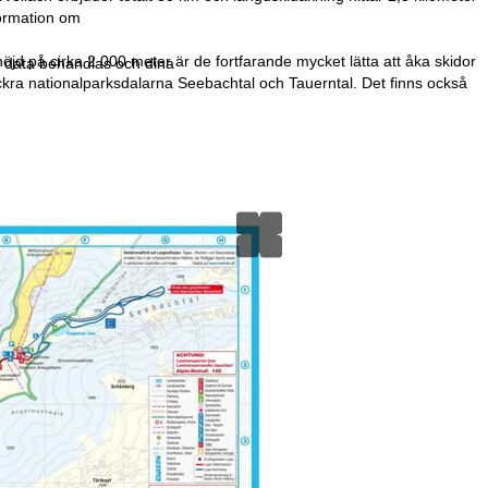
formation om
höjd på cirka 2 000 meter är de fortfarande mycket lätta att åka skidor
r data behandlas och dina
ackra nationalparksdalarna Seebachtal och Tauerntal. Det finns också