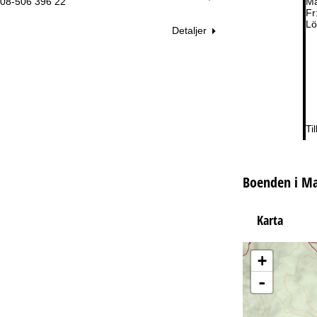
08-506 396 22
Må
Fr
Lö
Detaljer
Ti
Boenden i Ma
Karta
+
-