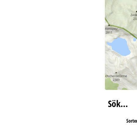
Sök…
Sorter