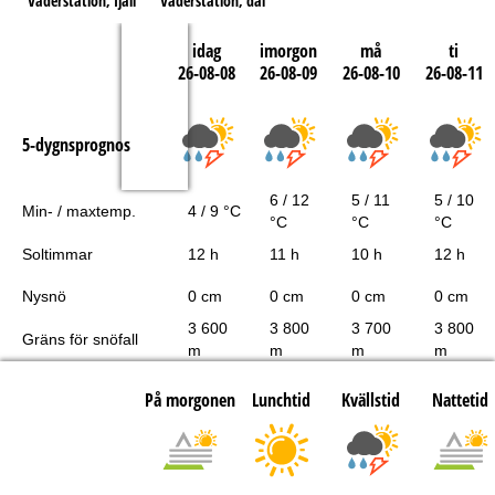
Väderstation, fjäll
Väderstation, dal
idag
imorgon
må
ti
26-08-08
26-08-09
26-08-10
26-08-11
5-dygnsprognos
6 / 12
5 / 11
5 / 10
Min- / maxtemp.
4 / 9 °C
°C
°C
°C
Soltimmar
12 h
11 h
10 h
12 h
Nysnö
0 cm
0 cm
0 cm
0 cm
3 600
3 800
3 700
3 800
Gräns för snöfall
m
m
m
m
På morgonen
Lunchtid
Kvällstid
Nattetid