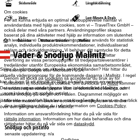
Skidområde
Längdskidåkning
Om cookies
Väder
Last-Minute & Deals
För att kunna erbjuda en optimal webbupplevelse hämtar vi
användardata med hjälp av cookies, som vi – TravelTrex GmbH –
också delar med våra partners. Användningsprofiler skapas
baserat på dina aktiviteter med hjälp av information om slutenhet
S
och webbläsare. Dessa användningsprofiler används för statistisk
Österrike
Mölltaler Gletscher
Mallnitz
analys, individuella produktrekommendationer, individualiserad
reklam och räckviddsmätning. Vi behöver ditt samtycke för detta
Väder & Snödjup Mallnitz
t
(som kan återkallas när som helst), vilket också omfattar
överföring av vissa personuppgifter till tredjepartsleverantörer i
tredjeländer utanför Europeiska ekonomiska samarbetsområdet,
a
Söker du information om aktuella snöförhållanden? Här hittar du
till exempel Google eller Microsoft i USA.
aktuella väderprognoser för de kommande dagarna i Mallnitz. I regel
Genom att klicka på
Godkänn
så accepterar du bruk av för
r
kan du även få ett intryck av läget på plats genom en webcam.
funktionen ej nödvändiga cookies. Om du klickar på
Avböj
kommer
Dessutom anges antalet öppna liftar i skidområdet i Mallnitz, samt
vi endast att använda tjänster som är tekniskt nödvändiga och
t
som krävs för att uppfylla avtalet.
aktuella snödjup på berget och i dalen. Diagrammet möjliggör en
jämförelse av snöförhållandena mot föregående år, samt en överblick
Mer information om bruk av cookies och möjligheten av ändra
s
dina inställningar hittar du i vår information om
Cookies-Policy
.
över den gångna säsongen i Mallnitz.
Information om ansvarsfördelning hittar du på vår sida för
i
rättslig information
. Information om hur data behandlas och dina
rättigheter hittar du på vår sida om
dataskydd
.
Snödjup och pistinfo
d
senaste uppdatering:
n/a
Godkänn