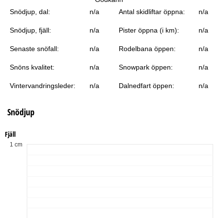
a
Snödjup, dal:
n/a
Antal skidliftar öppna:
n/a
Snödjup, fjäll:
n/a
Pister öppna (i km):
n/a
Senaste snöfall:
n/a
Rodelbana öppen:
n/a
Snöns kvalitet:
n/a
Snowpark öppen:
n/a
Vintervandringsleder:
n/a
Dalnedfart öppen:
n/a
Snödjup
Fjäll
1 cm