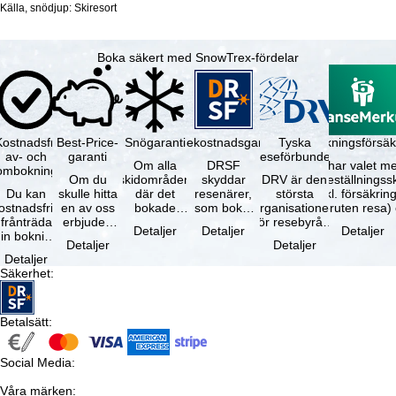
Källa, snödjup: Skiresort
Boka säkert med SnowTrex-fördelar
Kostnadsfri
Best-Price-
Snögaranti
Resekostnadsgaranti
Tyska
Avbokningsförsäk
av- och
garanti
reseförbundet
Om alla
DRSF
Du har valet me
ombokning
Om du
skidområden
skyddar
DRV är den
avbeställningss
Du kan
skulle hitta
där det
resenärer,
största
(inkl. försäkrin
ostnadsfritt
en av oss
bokade
som bokat
organisationen
avbruten resa)
frånträda
erbjuden
liftkortet
en
för resebyråer
…
Detaljer
Detaljer
Detaljer
in bokning
resa – med
gäller –
paketresa
och
Detaljer
Detaljer
inom 5
samma
skidområdets
eller
researrangörer
Detaljer
dagar efter
tillgång och
högsta …
förbundna
i Tyskland. …
Säkerhet
:
…
inkluderade
resetjänster
…
hos en …
Betalsätt
:
Social Media
:
Våra märken
: