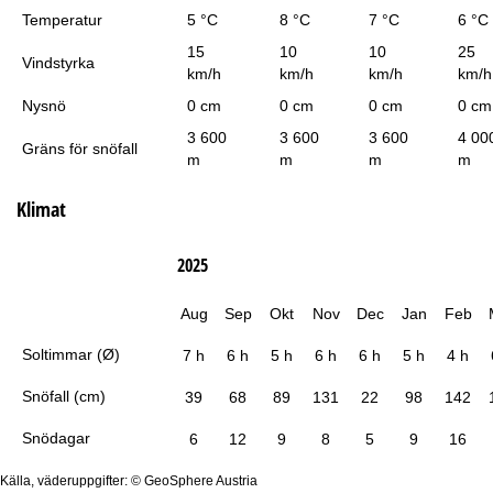
Temperatur
5 °C
8 °C
7 °C
6 °C
15
10
10
25
Vindstyrka
km/h
km/h
km/h
km/h
Nysnö
0 cm
0 cm
0 cm
0 cm
3 600
3 600
3 600
4 00
Gräns för snöfall
m
m
m
m
Klimat
2025
Aug
Sep
Okt
Nov
Dec
Jan
Feb
Soltimmar (Ø)
7 h
6 h
5 h
6 h
6 h
5 h
4 h
Snöfall (cm)
39
68
89
131
22
98
142
Snödagar
6
12
9
8
5
9
16
Källa, väderuppgifter: © GeoSphere Austria