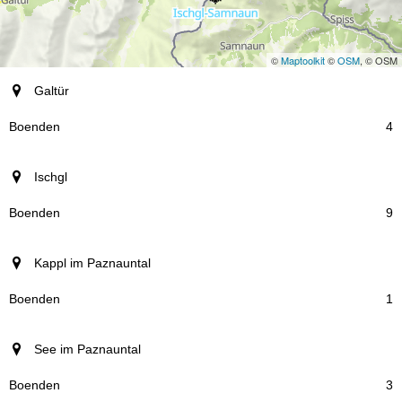
©
Maptoolkit
©
OSM
, © OSM
ort
Galtür
Boenden
4
Ischgl
9
Kappl im Paznauntal
1
See im Paznauntal
3