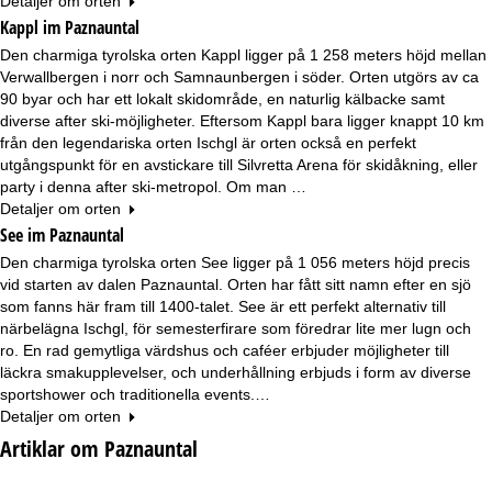
Detaljer om orten
Kappl im Paznauntal
Den charmiga tyrolska orten Kappl ligger på 1 258 meters höjd mellan
Verwallbergen i norr och Samnaunbergen i söder. Orten utgörs av ca
90 byar och har ett lokalt skidområde, en naturlig kälbacke samt
diverse after ski-möjligheter. Eftersom Kappl bara ligger knappt 10 km
från den legendariska orten Ischgl är orten också en perfekt
utgångspunkt för en avstickare till Silvretta Arena för skidåkning, eller
party i denna after ski-metropol. Om man …
Detaljer om orten
See im Paznauntal
Den charmiga tyrolska orten See ligger på 1 056 meters höjd precis
vid starten av dalen Paznauntal. Orten har fått sitt namn efter en sjö
som fanns här fram till 1400-talet. See är ett perfekt alternativ till
närbelägna Ischgl, för semesterfirare som föredrar lite mer lugn och
ro. En rad gemytliga värdshus och caféer erbjuder möjligheter till
läckra smakupplevelser, och underhållning erbjuds i form av diverse
sportshower och traditionella events.…
Detaljer om orten
Artiklar om Paznauntal