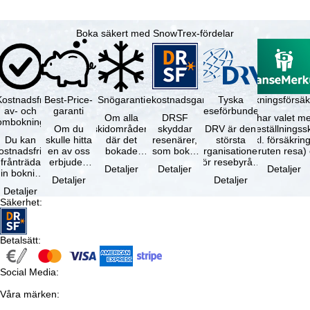
Boka säkert med SnowTrex-fördelar
Kostnadsfri
Best-Price-
Snögaranti
Resekostnadsgaranti
Tyska
Avbokningsförsäk
av- och
garanti
reseförbundet
Om alla
DRSF
Du har valet me
ombokning
Om du
skidområden
skyddar
DRV är den
avbeställningss
Du kan
skulle hitta
där det
resenärer,
största
(inkl. försäkrin
ostnadsfritt
en av oss
bokade
som bokat
organisationen
avbruten resa)
frånträda
erbjuden
liftkortet
en
för resebyråer
…
Detaljer
Detaljer
Detaljer
in bokning
resa – med
gäller –
paketresa
och
Detaljer
Detaljer
inom 5
samma
skidområdets
eller
researrangörer
Detaljer
dagar efter
tillgång och
högsta …
förbundna
i Tyskland. …
Säkerhet
:
…
inkluderade
resetjänster
…
hos en …
Betalsätt
:
Social Media
:
Våra märken
: