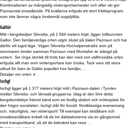
Kombinationen av mångsidig vintersportsemester och after ski gör
Paznauntal enastående. På kvällarna erbjuds ett stort fritidsprogram,
som inte lämnar några önskemål ouppfyllda.
Galtür
Mitt i bergskedjan Silvretta, på 1 584 meters höjd, ligger luftkurorten
Galtür. Den familjevänliga orten utgör slutet på dalen Paznaun och har
därför ett lugnt läge. Vägen Silvretta-Hochalpenstraße som på
sommaren binder samman Paznaun med Montafon är stängd på
vintern. Sin ringa storlek till trots kan den med snö välförsedda orten
erbjuda allt man som vintersportare kan önska. Tack vare sitt stora
utbud för barn är Galtür populärt hos familjer, …
Detaljer om orten
Ischgl
Ischgl ligger på 1.377 meters höjd mitt i Paznaun-dalen i Tyrolen
mellan Silvretta- och Verwall-grupperna. Idag är den före detta
bergsbondebyn främst känd som en festlig skidort och mötesplats för
den högre societeten. Ischgl står för livsstil, förstklassiga evenemang
och, naturligtvis, ren vintersport! Till exempel kan skidåkare och
snowboardåkare enkelt nå de tre dalstationerna via en gångtunnel
med transportband, så att de bekvämt kan resa …