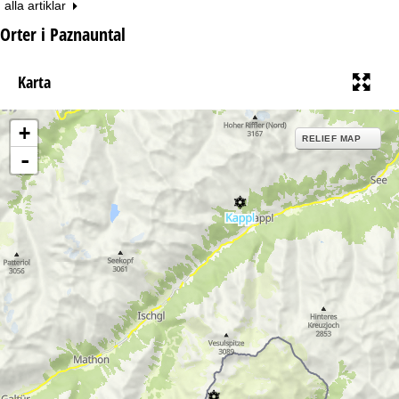
alla artiklar
Orter i Paznauntal
Karta
+
RELIEF MAP
-