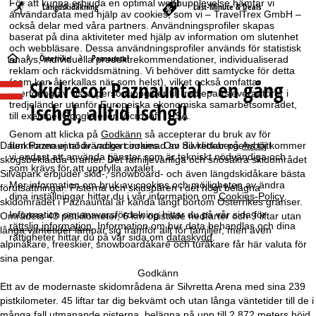
För att kunna erbjuda en optimal webbupplevelse hämtar vi
Längdskidåkning
Last-Minute & Deals
användardata med hjälp av cookies, som vi – TravelTrex GmbH –
också delar med våra partners. Användningsprofiler skapas
baserat på dina aktiviteter med hjälp av information om slutenhet
och webbläsare. Dessa användningsprofiler används för statistisk
S
Österrike
Paznauntal
analys, individuella produktrekommendationer, individualiserad
reklam och räckviddsmätning. Vi behöver ditt samtycke för detta
Skidresor Paznauntal - en gång
(som kan återkallas när som helst), vilket också omfattar
t
överföring av vissa personuppgifter till tredjepartsleverantörer i
Ischgl, alltid Ischgl!
tredjeländer utanför Europeiska ekonomiska samarbetsområdet,
a
till exempel Google eller Microsoft i USA.
Genom att klicka på
Godkänn
så accepterar du bruk av för
r
funktionen ej nödvändiga cookies. Om du klickar på
Avböj
kommer
Dalen Paznauntal är vackert inramad av Silvrettabergens tätt
vi endast att använda tjänster som är tekniskt nödvändiga och
skogsbeklädda branter. Det familjevänliga och snösäkra skidområdet
som krävs för att uppfylla avtalet.
t
Silvapark erbjuder skid-, snowboard- och även längdskidåkare bästa
Mer information om bruk av cookies och möjligheten av ändra
förutsättningar. Pisterna och skidspåren i det högt belägna
dina inställningar hittar du i vår information om
Cookies-Policy
.
skidområdet i Paznauntal är kända långt bortom Österrikes gränser.
s
Information om ansvarsfördelning hittar du på vår sida för
Områdets 43 pistkilometer, 6 km opistade nedfarter och 9 liftar utan
rättslig information
. Information om hur data behandlas och dina
långa väntetider lämpar sig framför allt för familjer, men även
i
rättigheter hittar du på vår sida om
dataskydd
.
alpinåkare, freeskier, snowboardåkare och turåkare får här valuta för
sina pengar.
d
Godkänn
Ett av de modernaste skidområdena är Silvretta Arena med sina 239
a
pistkilometer. 45 liftar tar dig bekvämt och utan långa väntetider till de i
många fall utmanande pisterna, belägna på upp till 2 872 meters höjd.