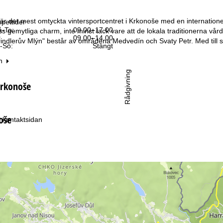
är det mest omtyckta vintersportcentret i Krkonoše med en internatione
pettider
-To:
09.00–17.00
ss gemytliga charm, inte minst tack vare att de lokala traditionern
:
09.00–14.00
ndlerův Mlýn" består av områdena Medvedín och Svaty Petr. Med till s
-Sö:
Stängt
n
Rådgivning
Krkonoše
oše
ll kontaktsidan