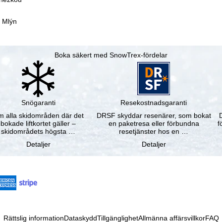
v Mlýn
Boka säkert med SnowTrex-fördelar
Snögaranti
Resekostnadsgaranti
 alla skidområden där det
DRSF skyddar resenärer, som bokat
bokade liftkortet gäller –
en paketresa eller förbundna
f
skidområdets högsta …
resetjänster hos en …
Detaljer
Detaljer
Rättslig information
Dataskydd
Tillgänglighet
Allmänna affärsvillkor
FAQ