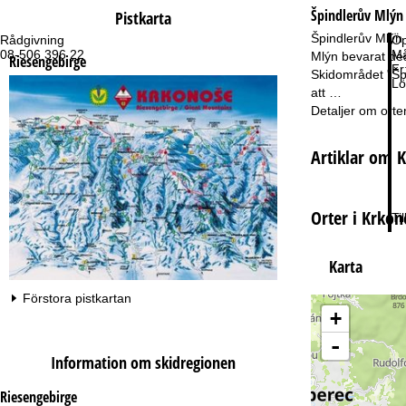
Špindlerův Mlýn
Pistkarta
Špindlerův Mlýn 
Rådgivning
Öp
08-506 396 22
Må
Mlýn bevarat de
Riesengebirge
Fr
Skidområdet "Špi
Lö
att …
Detaljer om orte
Artiklar om 
Orter i Krkon
Ti
Karta
Förstora pistkartan
+
-
Information om skidregionen
Riesengebirge