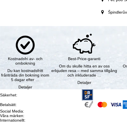
Špindlerů
Kostnadsfri av- och
Best-Price-garanti
ombokning
Om du skulle hitta en av oss
Om
Du kan kostnadsfritt
erbjuden resa – med samma tillgång
frånträda din bokning inom
och inkluderade …
5 dagar efter …
Detaljer
Detaljer
Säkerhet
:
Betalsätt
:
Social Media
:
Våra märken
:
Internationellt
: