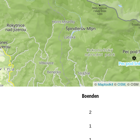
©
Maptoolkit
©
OSM
, © OSM
Boenden
2
1
1