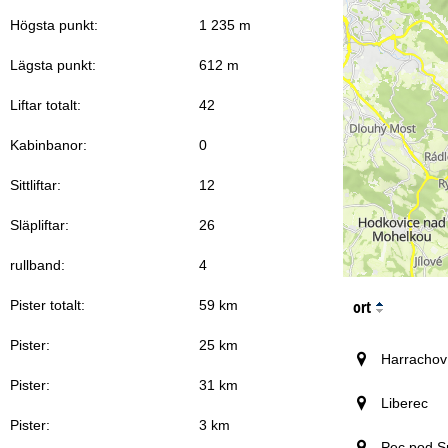
Högsta punkt:
1 235 m
Lägsta punkt:
612 m
Liftar totalt:
42
Kabinbanor:
0
Sittliftar:
12
Släpliftar:
26
rullband:
4
ort
Pister totalt:
59 km
Pister:
25 km
Harrachov
Pister:
31 km
Liberec
Pister:
3 km
Pec pod S