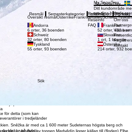
Vänli
My SnowTrex
My SnowTrex
Registrering
Ditt kundområde med
om dina bokade reso
Reseinfo
Om oss
Resmål
Semesterkategorier
Information
Företag
Översikt resmål
Österrike
Frankrike
Italien
Schweiz
Tyskla
Reseinfo
Om oss
FAQ
Partnerp
Andorra
Frankrike
Värva en
6 orter, 36 boenden
52 orter, 432 boe
Schweiz
Slovakien
Presentko
32 orter, 80 boenden
1 ort, 1 boende
Registrer
Tyskland
Österrike
Kontakt
55 orter, 93 boenden
214 orter, 932 bo
Sök
som vi – TravelTrex
ed hjälp av information
la
ke för detta (som kan
leverantörer i tredjeländer
jeckien. Sněžka är med ca 1 600 meter Sudeternas högsta berg och
 du klickar på
Avböj
gionen. I närheten av toppen Medvědín ligger källan till (floden) Elbe,