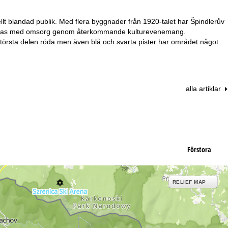
llt blandad publik. Med flera byggnader från 1920-talet har Špindlerův
a vårdas med omsorg genom återkommande kulturevenemang.
törsta delen röda men även blå och svarta pister har området något
alla artiklar
Förstora
RELIEF MAP