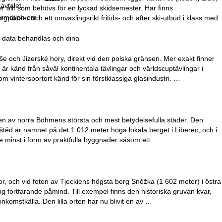
avtalet.
 allt som behövs för en lyckad skidsemester. Här finns
formation om
latåer och ett omväxlingsrikt fritids- och after ski-utbud i klass med
r data behandlas och dina
e och Jizerské hory, direkt vid den polska gränsen. Mer exakt finner
r känd från såväl kontinentala tävlingar och världscuptävlingar i
 vintersportort känd för sin förstklassiga glasindustri. …
en av norra Böhmens största och mest betydelsefulla städer. Den
štěd är namnet på det 1 012 meter höga lokala berget i Liberec, och i
nte minst i form av praktfulla byggnader såsom ett …
, och vid foten av Tjeckiens högsta berg Sněžka (1 602 meter) i östra
ig fortfarande påmind. Till exempel finns den historiska gruvan kvar,
komstkälla. Den lilla orten har nu blivit en av …