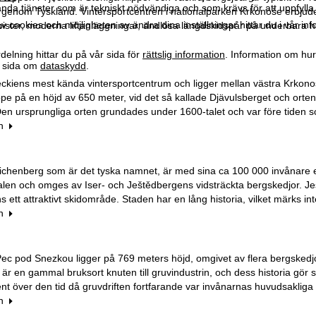
da tjänster som är tekniskt nödvändiga och som krävs för att uppfylla 
genom Tyskland. Vintersportcentren i nationalparken Krkonoše erbjuder
 cookies och möjligheten av ändra dina inställningar hittar du i vår in
ister, moderna liftanläggningar, ändlösa längdskidspår på underbara högp
elning hittar du på vår sida för
rättslig information
. Information om hu
år sida om
dataskydd
.
ckiens mest kända vintersportcentrum och ligger mellan västra Krkonoš
e på en höjd av 650 meter, vid det så kallade Djävulsberget och orten ä
n ursprungliga orten grundades under 1600-talet och var före tiden som
n
eichenberg som är det tyska namnet, är med sina ca 100 000 invånare 
dalen och omges av Iser- och Ještědbergens vidsträckta bergskedjor. Je
ns ett attraktivt skidområde. Staden har en lång historia, vilket märks i
n
c pod Snezkou ligger på 769 meters höjd, omgivet av flera bergskedjor
är en gammal bruksort knuten till gruvindustrin, och dess historia gör s
 över den tid då gruvdriften fortfarande var invånarnas huvudsakliga in
n