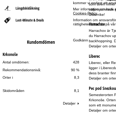
kommer vi endast att använ
som även rinner 
Längdskidåkning
Mer information om bruk av
t
välpreparerade p
Cookies-Policy
.
Österrike!
Last-Minute & Deals
s
Information om ansvarsförd
Harrachov
rättigheter hittar du på v
i
Harrachov är Tje
du Harrachov upp
Godkänn
backhoppning. De
Kundomdömen
d
Detaljer om orte
a
Krkonoše
Liberec
Antal omdömen:
428
Liberec, eller R
ligger i Liberec
Rekommendationsnivå:
90 %
dess branter fin
Orter i
8,3
Detaljer om orte
Pec pod Snezkou
Skidområden
8,1
Semesterorten Pe
Krkonoše. Orten 
Detaljer
som ett monument
Detaljer om orte