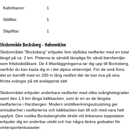
a
Kabinbanor:
1
Sittliftar:
1
Släpliftar:
1
Skidområde
Bocksberg - Hahnenklee
Skidområdet "Bocksberg" erbjuder fem idylliska nedfarter med en total
längd på ca. 2 km. Pisterna är särskilt lämpliga för såväl barnfamiljer
som fritidsskidåkare. De 4 liftanläggningarna tar dig upp till Bocksberg,
varifrån du kan kasta dig in i det alpina vinternöjet. För de små finns
det en barnlift med en 200 m lång nedfart där de kan öva på sina
första svängar på ett avslappnat sätt.
Skidområdet erbjuder underbara nedfarter med olika svårighetsgrader
samt den 1,5 km långa kälkbacken, som är en av de längsta
nedfarterna i Harzbergen. Modern snötillverkningsutrustning ger
snösäkerhet i nedfarterna och kälkbacken kan till och med vara helt
upplyst. Den rustika Bocksberghütte direkt vid linbanans toppstation
erbjuder dig en underbar utsikt och har några läckra godsaker för
vintersportentusiaster.