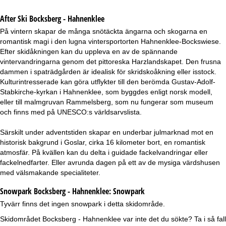
After Ski Bocksberg - Hahnenklee
På vintern skapar de många snötäckta ängarna och skogarna en
romantisk magi i den lugna vintersportorten Hahnenklee-Bockswiese.
Efter skidåkningen kan du uppleva en av de spännande
vintervandringarna genom det pittoreska Harzlandskapet. Den frusna
dammen i spaträdgården är idealisk för skridskoåkning eller isstock.
Kulturintresserade kan göra utflykter till den berömda Gustav-Adolf-
Stabkirche-kyrkan i Hahnenklee, som byggdes enligt norsk modell,
eller till malmgruvan Rammelsberg, som nu fungerar som museum
och finns med på UNESCO:s världsarvslista.
Särskilt under adventstiden skapar en underbar julmarknad mot en
historisk bakgrund i Goslar, cirka 16 kilometer bort, en romantisk
atmosfär. På kvällen kan du delta i guidade fackelvandringar eller
fackelnedfarter. Eller avrunda dagen på ett av de mysiga värdshusen
med välsmakande specialiteter.
Snowpark Bocksberg - Hahnenklee:
Snowpark
Tyvärr finns det ingen snowpark i detta skidområde.
Skidområdet Bocksberg - Hahnenklee var inte det du sökte? Ta i så fall