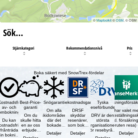
©
Maptoolkit
©
OSM
, © OSM
Sök…
Stjärnkategori
Rekommendationsnivå
Pris
Boka säkert med SnowTrex-fördelar
Kostnadsfri
Best-Price-
Snögaranti
Resekostnadsgaranti
Tyska
Avbokningsförsäk
av- och
garanti
reseförbundet
Om alla
DRSF
Du har valet me
ombokning
Om du
skidområden
skyddar
DRV är den
avbeställningss
Du kan
skulle hitta
där det
resenärer,
största
(inkl. försäkrin
ostnadsfritt
en av oss
bokade
som bokat
organisationen
avbruten resa)
frånträda
erbjuden
liftkortet
en
för resebyråer
…
Detaljer
Detaljer
Detaljer
in bokning
resa – med
gäller –
paketresa
och
Detaljer
Detaljer