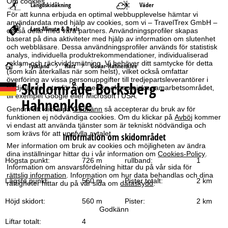
Om cookies
Längdskidåkning
Väder
För att kunna erbjuda en optimal webbupplevelse hämtar vi
användardata med hjälp av cookies, som vi – TravelTrex GmbH –
Last-Minute & Deals
också delar med våra partners. Användningsprofiler skapas
baserat på dina aktiviteter med hjälp av information om slutenhet
och webbläsare. Dessa användningsprofiler används för statistisk
analys, individuella produktrekommendationer, individualiserad
reklam och räckviddsmätning. Vi behöver ditt samtycke för detta
S
Tyskland
Harz
Goslar-Hahnenklee
(som kan återkallas när som helst), vilket också omfattar
överföring av vissa personuppgifter till tredjepartsleverantörer i
Skidområde
Bocksberg -
t
tredjeländer utanför Europeiska ekonomiska samarbetsområdet,
till exempel Google eller Microsoft i USA.
Hahnenklee
a
Genom att klicka på
Godkänn
så accepterar du bruk av för
funktionen ej nödvändiga cookies. Om du klickar på
Avböj
kommer
vi endast att använda tjänster som är tekniskt nödvändiga och
r
som krävs för att uppfylla avtalet.
Information om skidområdet
Mer information om bruk av cookies och möjligheten av ändra
t
dina inställningar hittar du i vår information om
Cookies-Policy
.
Högsta punkt:
726 m
rullband:
1
Information om ansvarsfördelning hittar du på vår sida för
s
rättslig information
. Information om hur data behandlas och dina
Lägsta punkt:
560 m
Pister totalt:
2 km
rättigheter hittar du på vår sida om
dataskydd
.
i
Höjd skidort:
560 m
Pister:
2 km
Godkänn
d
Liftar totalt:
4