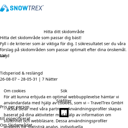
Hitta ditt skidområde
Hitta det skidområde som passar dig bäst!
Fyll i de kriterier som är viktiga för dig. I sökresultatet ser du våra
förslag på skidområden som passar optimalt efter dina önskemål.
Land
Tidsperiod & reslängd
26-08-07 – 28-05-31 | 7 Nätter
Sök
Om cookies
För att kunna erbjuda en optimal webbupplevelse hämtar vi
Sökfilter
användardata med hjälp av cookies, som vi – TravelTrex GmbH
Pris per person
– också delar med våra partners. Användningsprofiler skapas
baserat på dina aktiviteter med hjälp av information om
till ospecificerat
slutenhet och webbläsare. Dessa användningsprofiler
Om Skidområdet
används för statistisk analys, individuella