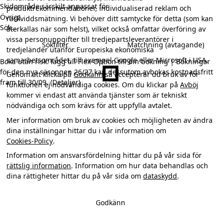
Skidområde särskilt anpassat för
produktrekommendationer, individualiserad reklam och
Övrigt
räckviddsmätning. Vi behöver ditt samtycke för detta (som kan
Sök...
återkallas när som helst), vilket också omfattar överföring av
vissa personuppgifter till tredjepartsleverantörer i
Sökfilter
Matchning (avtagande)
tredjeländer utanför Europeiska ekonomiska
samarbetsområdet, till exempel Google eller Microsoft i USA.
Boka utan risk:
lägg till
Flex-Option
till din bokning | Bokningar
för den nya säsongen 26/27 kan dessutom
avbokas kostnadsfritt
Genom att klicka på
Godkänn
så accepterar du bruk av för
fram till 30/09.
(Detaljer)
funktionen ej nödvändiga cookies. Om du klickar på
Avböj
kommer vi endast att använda tjänster som är tekniskt
nödvändiga och som krävs för att uppfylla avtalet.
Mer information om bruk av cookies och möjligheten av ändra
dina inställningar hittar du i vår information om
Cookies-Policy
.
Information om ansvarsfördelning hittar du på vår sida för
rättslig information
. Information om hur data behandlas och
dina rättigheter hittar du på vår sida om
dataskydd
.
Godkänn